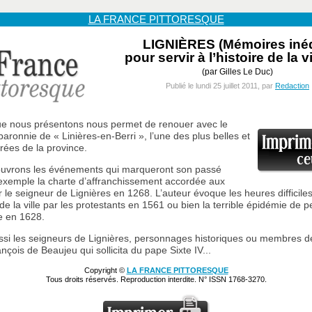
LA FRANCE PITTORESQUE
LIGNIÈRES (Mémoires inéd
pour servir à l’histoire de la vi
(par Gilles Le Duc)
Publié le lundi 25 juillet 2011, par
Redaction
ue nous présentons nous permet de renouer avec le
baronnie de « Linières-en-Berri », l’une des plus belles et
trées de la province.
uvrons les événements qui marqueront son passé
xemple la charte d’affranchissement accordée aux
 le seigneur de Lignières en 1268. L’auteur évoque les heures difficiles 
 de la ville par les protestants en 1561 ou bien la terrible épidémie de p
le en 1628.
ssi les seigneurs de Lignières, personnages historiques ou membres 
ançois de Beaujeu qui sollicita du pape Sixte IV...
Copyright ©
LA FRANCE PITTORESQUE
Tous droits réservés. Reproduction interdite. N° ISSN 1768-3270.