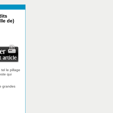
its
lle de)
tel le pillage
este qui
de grandes