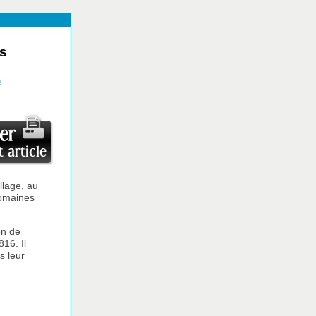
s
n
llage, au
domaines
on de
816. Il
s leur