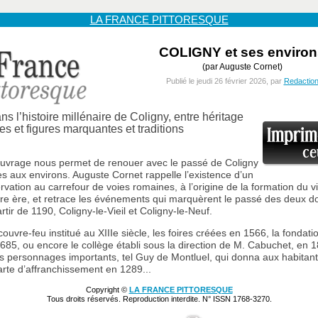
LA FRANCE PITTORESQUE
COLIGNY et ses environ
(par Auguste Cornet)
Publié le jeudi 26 février 2026, par
Redactio
s l’histoire millénaire de Coligny, entre héritage
res et figures marquantes et traditions
ouvrage nous permet de renouer avec le passé de Coligny
ges aux environs. Auguste Cornet rappelle l’existence d’un
rvation au carrefour de voies romaines, à l’origine de la formation du vi
re ère, et retrace les événements qui marquèrent le passé des deux 
artir de 1190, Coligny-le-Vieil et Coligny-le-Neuf.
couvre-feu institué au XIIIe siècle, les foires créées en 1566, la fondati
1685, ou encore le collège établi sous la direction de M. Cabuchet, en 1
es personnages importants, tel Guy de Montluel, qui donna aux habitant
rte d’affranchissement en 1289...
Copyright ©
LA FRANCE PITTORESQUE
Tous droits réservés. Reproduction interdite. N° ISSN 1768-3270.