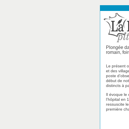
Plongée dan
romain, foi
Le présent 
et des villa
poste d’obse
début de not
distincts à p
Il évoque le 
l’hôpital en 
ressuscite l
première cha