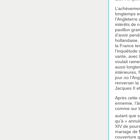
L’achèvement
longtemps en
l’Angleterre 
intérêts de 
pavillon gra
d’avoir pend
hollandaise, 
la France ten
l’inquiétude
vante, avec 
voulait rame
aussi longte
intérieures,
jour où l’An
renverser la
Jacques II e
Après cette 
ennemie, l’â
comme sur le
autant que s
qu’à « annule
XIV de pours
mariage de M
couverture q