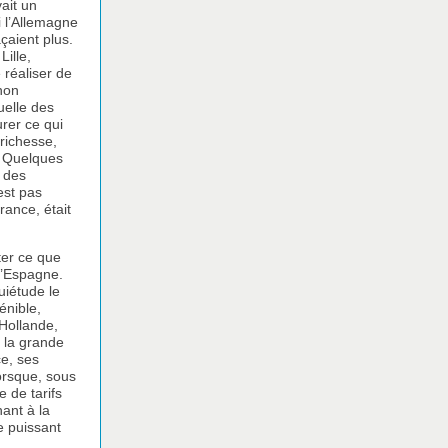
vait un
i l’Allemagne
açaient plus.
ille,
 réaliser de
 non
uelle des
urer ce qui
 richesse,
. Quelques
, des
est pas
rance, était
nter ce que
 l’Espagne.
uiétude le
énible,
 Hollande,
, la grande
ce, ses
lorsque, sous
 de tarifs
ant à la
e puissant