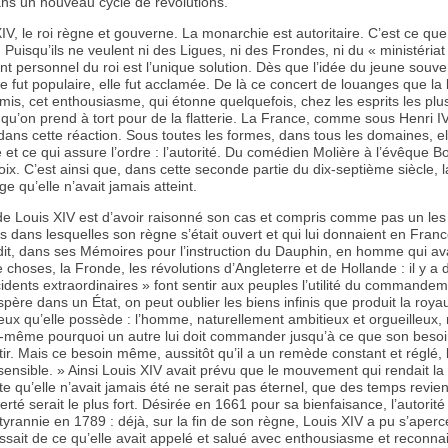
ns un nouveau cycle de révolutions.
IV, le roi règne et gouverne. La monarchie est autoritaire. C’est ce que
 Puisqu’ils ne veulent ni des Ligues, ni des Frondes, ni du « ministériat 
 personnel du roi est l’unique solution. Dès que l’idée du jeune souver
e fut populaire, elle fut acclamée. De là ce concert de louanges que la l
mis, cet enthousiasme, qui étonne quelquefois, chez les esprits les plus 
t qu’on prend à tort pour de la flatterie. La France, comme sous Henri I
ans cette réaction. Sous toutes les formes, dans tous les domaines, ell
e et ce qui assure l’ordre : l’autorité. Du comédien Molière à l’évêque Bos
oix. C’est ainsi que, dans cette seconde partie du dix-septième siècle,
ge qu’elle n’avait jamais atteint.
é de Louis XIV est d’avoir raisonné son cas et compris comme pas un les
s dans lesquelles son règne s’était ouvert et qui lui donnaient en Franc
l’a dit, dans ses Mémoires pour l’instruction du Dauphin, en homme qui av
choses, la Fronde, les révolutions d’Angleterre et de Hollande : il y a
idents extraordinaires » font sentir aux peuples l’utilité du commandem
père dans un État, on peut oublier les biens infinis que produit la roya
ux qu’elle possède : l’homme, naturellement ambitieux et orgueilleux,
i-même pourquoi un autre lui doit commander jusqu’à ce que son besoi
ntir. Mais ce besoin même, aussitôt qu’il a un remède constant et réglé,
insensible. » Ainsi Louis XIV avait prévu que le mouvement qui rendait l
te qu’elle n’avait jamais été ne serait pas éternel, que des temps revien
erté serait le plus fort. Désirée en 1661 pour sa bienfaisance, l’autorité
rannie en 1789 : déjà, sur la fin de son règne, Louis XIV a pu s’aperc
ssait de ce qu’elle avait appelé et salué avec enthousiasme et reconnai