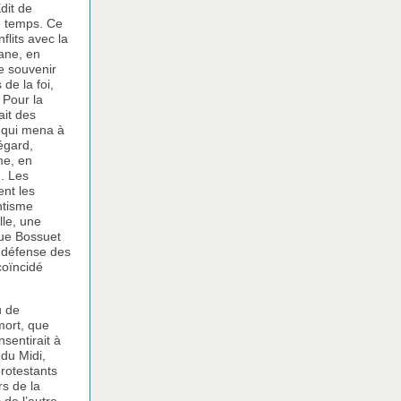
dit de
e temps. Ce
lits avec la
cane, en
e souvenir
de la foi,
 Pour la
ait des
, qui mena à
 égard,
me, en
e. Les
ent les
ntisme
lle, une
 que Bossuet
a défense des
coïncidé
u de
 mort, que
sentirait à
du Midi,
protestants
rs de la