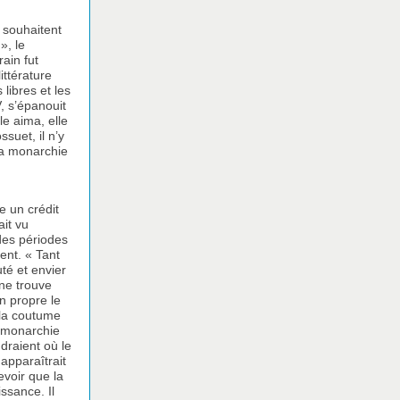
 souhaitent
», le
ain fut
ittérature
libres et les
V, s’épanouit
e aima, elle
suet, il n’y
 la monarchie
e un crédit
ait vu
 des périodes
ent. « Tant
uté et envier
 ne trouve
n propre le
 la coutume
a monarchie
draient où le
 apparaîtrait
evoir que la
ssance. Il