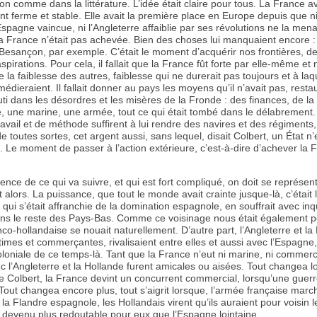
ion comme dans la littérature. L’idée était claire pour tous. La France a
 ferme et stable. Elle avait la première place en Europe depuis que n
’Espagne vaincue, ni l’Angleterre affaiblie par ses révolutions ne la men
 France n’était pas achevée. Bien des choses lui manquaient encore : L
Besançon, par exemple. C’était le moment d’acquérir nos frontières, de
 aspirations. Pour cela, il fallait que la France fût forte par elle-même et
 la faiblesse des autres, faiblesse qui ne durerait pas toujours et à laq
médieraient. Il fallait donner au pays les moyens qu’il n’avait pas, resta
outi dans les désordres et les misères de la Fronde : des finances, de la
e, une marine, une armée, tout ce qui était tombé dans le délabrement
avail et de méthode suffirent à lui rendre des navires et des régiments
 toutes sortes, cet argent aussi, sans lequel, disait Colbert, un État n’
t. Le moment de passer à l’action extérieure, c’est-à-dire d’achever la F
igence de ce qui va suivre, et qui est fort compliqué, on doit se représe
t alors. La puissance, que tout le monde avait crainte jusque-là, c’était
 qui s’était affranchie de la domination espagnole, en souffrait avec inq
ns le reste des Pays-Bas. Comme ce voisinage nous était également p
anco-hollandaise se nouait naturellement. D’autre part, l’Angleterre et la
times et commerçantes, rivalisaient entre elles et aussi avec l’Espagne
loniale de ce temps-là. Tant que la France n’eut ni marine, ni commer
ec l’Angleterre et la Hollande furent amicales ou aisées. Tout changea 
de Colbert, la France devint un concurrent commercial, lorsqu’une guerre
ut changea encore plus, tout s’aigrit lorsque, l’armée française march
la Flandre espagnole, les Hollandais virent qu’ils auraient pour voisin l
s devenu plus redoutable pour eux que l’Espagne lointaine.