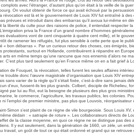
rent les armes. Alors la France vit rouge, crut au retour des désolations
 complots avec l’étranger, d’autant plus qu’on était à la veille de la guer
bourg. On voulut obtenir de force ce qui avait échoué par la persuasion
e la révocation est là et le gouvernement de Louis XIV fut entraîné à des
t pas prévues et introduit dans des embarras qu’il avoua lui-même en dé
it la liberté du culte pour des raisons de police, il entendait respecter la
 L’émigration priva la France d’un grand nombre d’hommes généralem
(les évaluations vont de cent cinquante à quatre cent mille), et le gouv
ntôt de ramener les réfugiés, fut plus sensible à cette perte que le publi
rié « bon débarras ». Par un curieux retour des choses, ces émigrés, bie
s protestants, surtout en Hollande, contribuèrent à répandre en Europ
os arts en même temps qu’une rancune que nos ennemis d’alors ne m
ter. C’est plus tard seulement qu’en France même on en a fait grief à Lo
ion de Fouquet, la révocation, telles furent les seules affaires intérie
ne trouble donc l’œuvre magistrale d’organisation que Louis XIV entrep
is sans varier de la règle qu’il s’était fixée, c’est-à-dire sans jamais dé
cun d’eux, fussent-ils les plus grands. Colbert, disciple de Richelieu, f
igné par lui au Roi, eut la besogne de plusieurs des plus gros ministère
marine, le commerce, l’agriculture, les travaux publics, les colonies. Pour
re ni l’emploi de premier ministre, pas plus que Louvois, réorganisateur
int-Simon s’est plaint de ce règne de vile bourgeoisie. Sous Louis XV,
 même dédain : « satrapie de roture ». Les collaborateurs directs de Lo
 effet de la classe moyenne, en quoi ce règne ne se distingue pas des 
iens. Il y eut seulement, dans la génération de 1660, un zèle, un ent
u travail, un goût de tout ce qui était ordonné et grand qui se retrouve