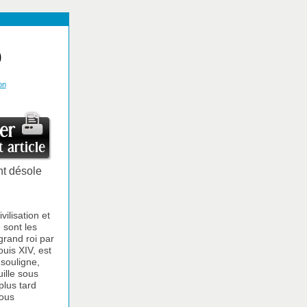
)
on
nt désole
ilisation et
 sont les
grand roi par
ouis XIV, est
 souligne,
uille sous
plus tard
nous