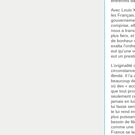
entrerons da
Avec Louis X
les Français.
gouvernement
comprise, ell
nous a trans
plus fiers, e
de bonheur d
exalta l’ordr
eut qu’une v
eut un presti
L’originalit
circonstance
illimité. Il 
beaucoup de 
où des « acc
que tout pros
seulement ce
jamais en lu
lui fasse se
le lui rend 
plus puissan
besoin de lib
comme une ty
France se la