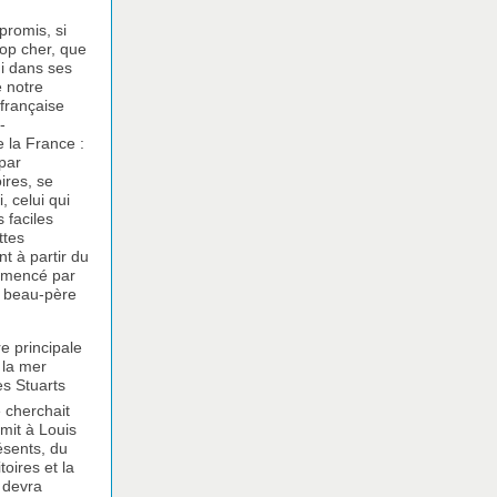
promis, si
rop cher, que
 ni dans ses
e notre
 française
-
e la France :
 par
ires, se
, celui qui
 faciles
ttes
t à partir du
ommencé par
n beau-père
e principale
 la mer
es Stuarts
ne cherchait
rmit à Louis
ésents, du
oires et la
V devra