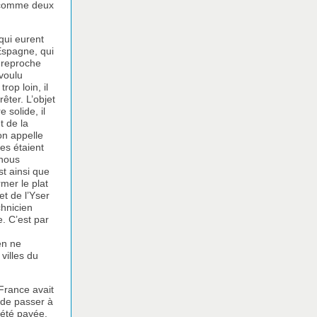
t comme deux
qui eurent
’Espagne, qui
i reproche
 voulu
rop loin, il
êter. L’objet
 solide, il
t de la
on appelle
les étaient
 nous
t ainsi que
mer le plat
et de l’Yser
chnicien
e. C’est par
en ne
villes du
 France avait
 de passer à
s été payée.