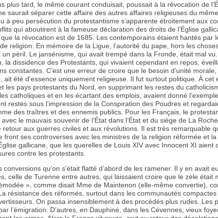
ns plus tard, le même courant conduisait, poussait à la révocation de l’É
e saurait séparer cette affaire des autres affaires religieuses du mêm
eu à peu persécution du protestantisme s’apparente étroitement aux conf
lits qui aboutirent à la fameuse déclaration des droits de l’Église galli
 que la révocation est de 1685. Les contemporains étaient hantés par l
de religion. En mémoire de la Ligue, l’autorité du pape, hors les choses 
t un péril. Le jansénisme, qui avait trempé dans la Fronde, était mal vu.
 la dissidence des Protestants, qui vivaient cependant en repos, éveill
s constantes. C’est une erreur de croire que le besoin d’unité morale
, ait été d’essence uniquement religieuse. Il fut surtout politique. À cet
 et les pays protestants du Nord, en supprimant les restes du catholicis
les catholiques et en les écartant des emplois, avaient donné l’exempl
ent restés sous l’impression de la Conspiration des Poudres et regardai
me des traîtres et des ennemis publics. Pour les Français, le protesta
, avec le mauvais souvenir de l’État dans l’État et du siège de La Roche
e retour aux guerres civiles et aux révolutions. Il est très remarquable
de front ses controverses avec les ministres de la religion réformée et l
’Église gallicane, que les querelles de Louis XIV avec Innocent XI aient 
ures contre les protestants.
 conversions qu’on s’était flatté d’abord de les ramener. Il y en avait e
s, celle de Turenne entre autres, qui laissaient croire que le zèle était
démodée », comme disait Mme de Maintenon (elle-même convertie), con
 La résistance des réformés, surtout dans les communautés compactes 
onvertisseurs. On passa insensiblement à des procédés plus rudes. Les 
par l’émigration. D’autres, en Dauphiné, dans les Cévennes, vieux foye