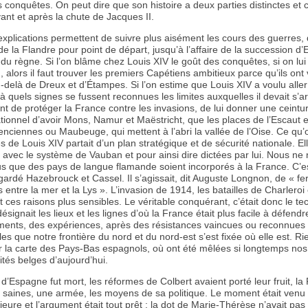
 conquêtes. On peut dire que son histoire a deux parties distinctes e
vant et après la chute de Jacques II.
xplications permettent de suivre plus aisément les cours des guerres, 
 de la Flandre pour point de départ, jusqu’à l’affaire de la succession d
in du règne. Si l’on blâme chez Louis XIV le goût des conquêtes, si on lu
 alors il faut trouver les premiers Capétiens ambitieux parce qu’ils ont
delà de Dreux et d’Étampes. Si l’on estime que Louis XIV a voulu aller t
 à quels signes se fussent reconnues les limites auxquelles il devait s’arr
nt de protéger la France contre les invasions, de lui donner une ceinture
rationnel d’avoir Mons, Namur et Maëstricht, que les places de l’Escaut e
nciennes ou Maubeuge, qui mettent à l’abri la vallée de l’Oise. Ce qu’
 de Louis XIV partait d’un plan stratégique et de sécurité nationale. El
avec le système de Vauban et pour ainsi dire dictées par lui. Nous ne
s que des pays de langue flamande soient incorporés à la France. C’es
ardé Hazebrouck et Cassel. Il s’agissait, dit Auguste Longnon, de « fer
entre la mer et la Lys ». L’invasion de 1914, les batailles de Charleroi 
 ces raisons plus sensibles. Le véritable conquérant, c’était donc le te
signait les lieux et les lignes d’où la France était plus facile à défendr
ments, des expériences, après des résistances vaincues ou reconnues
es que notre frontière du nord et du nord-est s’est fixée où elle est. Ri
sur la carte des Pays-Bas espagnols, où ont été mêlées si longtemps nos 
ités belges d’aujourd’hui.
 d’Espagne fut mort, les réformes de Colbert avaient porté leur fruit, la
 saines, une armée, les moyens de sa politique. Le moment était venu
rieure et l’argument était tout prêt : la dot de Marie-Thérèse n’avait pa