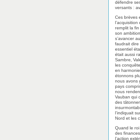
défendre ses
versants : a
Ces brèves e
l’acquisition
remplit la f
son ambition,
s’avancer au-
faudrait dire
essentiel éta
était aussi 
Sambre, Vale
les conquêtes
en harmonie 
étonnons plu
nous avons g
pays compris 
nous rendent
Vauban qui dé
des tâtonne
insurmontabl
l’indiquait 
Nord et les c
Quand le roi
des finances
l’action exté