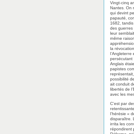
Vingt-cinq a
Nantes. On n
qui devint p
papauté, conf
1682, tandis
des guerres 
leur semblai
même raison,
appréhension
la révocation
l’Angleterre
persécutant 
Anglais étai
papistes com
représentait
possibilité d
ait conduit 
libertés de l
avec les mes
C’est par des
retentissante
l’hérésie « 
disparaître.
irrita les c
répondirent 