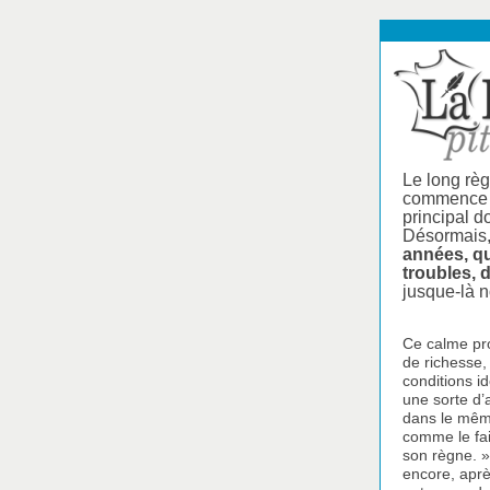
Le long règ
commence vr
principal do
Désormais, 
années, qu
troubles, 
jusque-là n
Ce calme pro
de richesse,
conditions i
une sorte d’
dans le même
comme le fait
son règne. »
encore, apr