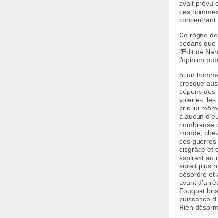
avait prévu c
des hommes q
concentrant 
Ce règne de
dedans que d
l’Édit de Na
l’opinion pub
Si un homme 
presque auss
dépens des f
voleries, le
pris lui-même
à aucun d’eu
nombreuse cl
monde, chez 
des guerres c
disgrâce et 
aspirant au r
aurait plus n
désordre et 
avant d’arrêt
Fouquet bris
puissance d’a
Rien désorma