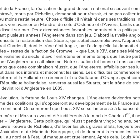
 de la France, la réalisation du grand dessein national si souvent com
travé, repris par Richelieu, demandait pour réussir, et ne pas coûter t
au moins restât neutre. Chose difficile : il n’était ni dans ses traditions,
nous voir avancer en Flandre, du côté d’Ostende et d’Anvers, tandis qu
ndissait sur mer. Deux circonstances favorables permirent à la politique
ant plusieurs années l’Angleterre dans son jeu. D’abord la rivalité anglo
ensuite la restauration des Stuarts, qui s’était accomplie avec l’appui d
ait Charles II, dont le trône était fragile, par l’aide qu’elle lui donnait et
 des « restes de la faction de Cromwell » que Louis XIV, dans ses Mémo
le réalisme du siècle, d’avoir entretenu en même temps que l’autre parti
ner l’Angleterre au catholicisme. Notre situation fut bonne et nos succès
mps que cette combinaison réussit, que l’Angleterre, affaiblie par ses lu
 fut dans nos intérêts et méconnut les siens. Les difficultés commencèren
gleterre et la Hollande se réunirent et où Guillaume d’Orange ayant c
 République hollandaise, renversa aussi les Stuarts, prit le trône de so
t devint roi d’Angleterre en 1689.
révolution, la fortune de Louis XIV changea. L’Angleterre deviendra notr
me des coalitions qui s’opposeront au développement de la France sur
 continent. On comprend que Louis XIV se soit intéressé à la cause d
er
a mère et Mazarin avaient été indifférents à la mort de Charles I
, il 
r » l’Angleterre. Cette politique, qui réussit pendant vingt-cinq ans, pe
uivre l’œuvre de Richelieu, d’effacer les plus graves effets, toujours pr
aximilien et de Marie de Bourgogne, et de donner à la France les territ
ui, au nord et à l’est, lui manquaient cruellement. Après cela, Louis XI