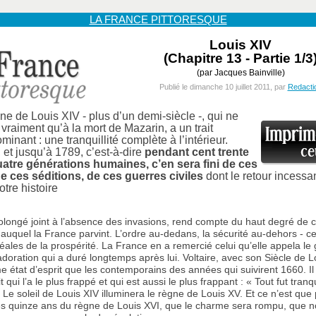
LA FRANCE PITTORESQUE
Louis XIV
(Chapitre 13 - Partie 1/3
(par Jacques Bainville)
Publié le dimanche 10 juillet 2011, par
Redacti
ne de Louis XIV - plus d’un demi-siècle -, qui ne
aiment qu’à la mort de Mazarin, a un trait
minant : une tranquillité complète à l’intérieur.
et jusqu’à 1789, c’est-à-dire
pendant cent trente
atre générations humaines, c’en sera fini de ces
de ces séditions, de ces guerres civiles
dont le retour incessa
otre histoire
longé joint à l’absence des invasions, rend compte du haut degré de civ
 auquel la France parvint. L’ordre au-dedans, la sécurité au-dehors - ce
déales de la prospérité. La France en a remercié celui qu’elle appela le 
adoration qui a duré longtemps après lui. Voltaire, avec son Siècle de L
 état d’esprit que les contemporains des années qui suivirent 1660. Il
 qui l’a le plus frappé et qui est aussi le plus frappant : « Tout fut tranq
 Le soleil de Louis XIV illuminera le règne de Louis XV. Et ce n’est que 
ès quinze ans du règne de Louis XVI, que le charme sera rompu, que 