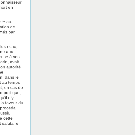
 connaisseur
mort en
pte au-
ation de
amés par
lus riche,
une aux
xcuse à ses
arin, avait
son autorité
ne
n, dans le
it au temps
it, en cas de
 politique,
u’il n’y
 la faveur du
V procéda
ussir.
e cette
 salutaire.