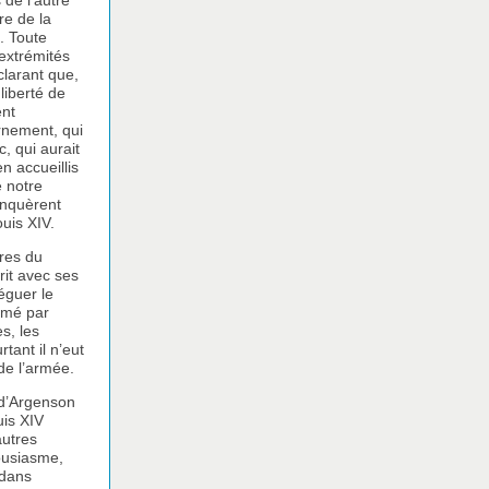
 de l’autre
re de la
. Toute
 extrémités
clarant que,
 liberté de
ent
ernement, qui
c, qui aurait
n accueillis
e notre
anquèrent
uis XIV.
ures du
rit avec ses
léguer le
ormé par
s, les
tant il n’eut
 de l’armée.
 d’Argenson
uis XIV
autres
housiasme,
 dans