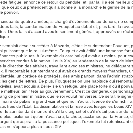
ette fatigue, annoncé ce retour du pendule, et, par là, il a été meilleur
ue ceux qui prétendent qu’il a donné à la monarchie le germe de la 
le pouvoir.
 cinquante-quatre années, si chargé d’événements au-dehors, ne com
eux faits, la condamnation de Fouquet au début et, plus tard, la révoc
ntes. Deux faits d’accord avec le sentiment général, approuvés ou récl
lique.
semblait devoir succéder à Mazarin, c’était le surintendant Fouquet, p
i puissant que le roi lui-même. Fouquet avait édifié une immense fort
inances publiques, à l’exemple du cardinal qui avait au moins, pour e
s services rendus à la nation. Louis XIV, au lendemain de la mort de Maz
 la direction des affaires, travaillant avec ses ministres, ne déléguant 
x. Il redoutait le surintendant qui avait de grands moyens fmanciers, u
ientèle, un cortège de protégés, des amis partout, dans l’administratio
les gens de lettres. De plus, Fouquet selon une habitude qui remonta
iviles, avait acquis à Belle-Isle un refuge, une place forte d’où il pouva
de malheur, tenir tête au gouvernement. C’est ce dangereux personnage
ang de premier ministre, que le roi voulut renverser. Ce serait le signe q
i maire du palais ni grand vizir et que nul n’aurait licence de s’enrichir à
aux frais de l’État. La dissimulation et la ruse avec lesquelles Louis XI
er le surintendant montrent qu’il le craignait et qu’il n’était pas sûr de ré
é plus facilement qu’on n’avait cru, la chute, acclamée par la France, d
rgent qui aspirait à la puissance politique : l’exemple fut retentissant et
is ne s’opposa plus à Louis XIV.