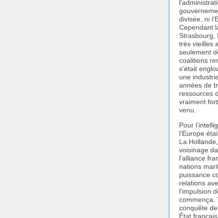
l’administrat
gouvernement
divisée, ni l
Cependant la
Strasbourg, 
très vieilles
seulement de
coalitions re
s’était engl
une industri
années de tr
ressources de
vraiment for
venu.
Pour l’intell
l’Europe étai
La Hollande,
voisinage da
l’alliance fr
nations mari
puissance co
relations av
l’impulsion 
commença. To
conquête de 
État françai