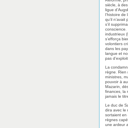
Réforme, pri
siècle, à des
ligue d’Augs
l’histoire d
qu’il n’avai
s’il supprima
conscience.
industrieux 
s’efforça bie
volontiers c
dans les pay
langue et n
pas d’exploi
La condamnat
règne. Rien 
ministres, ma
pouvoir à au
Mazarin, dés
finances, la 
jamais le tit
Le duc de Sa
dira avec le
sortaient en
règnes capét
une ardeur a