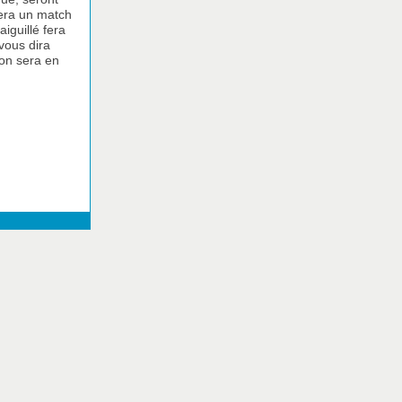
uvera un match
iguillé fera
 vous dira
on sera en