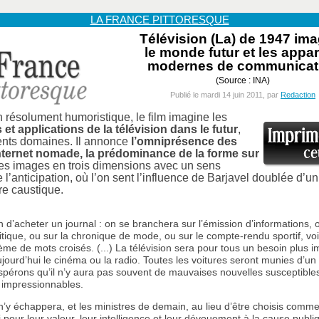
LA FRANCE PITTORESQUE
Télévision (La) de 1947 im
le monde futur et les appar
modernes de communicat
(Source : INA)
Publié le mardi 14 juin 2011, par
Redaction
 résolument humoristique, le film imagine les
s et applications de la télévision dans le futur
,
rents domaines. Il annonce
l’omniprésence des
internet nomade, la prédominance de la forme sur
les images en trois dimensions avec un sens
e l’anticipation, où l’on sent l’influence de Barjavel doublée d’un
e caustique.
n d’acheter un journal : on se branchera sur l’émission d’informations, 
politique, ou sur la chronique de mode, ou sur le compte-rendu sportif, 
ème de mots croisés. (...) La télévision sera pour tous un besoin plus 
jourd’hui le cinéma ou la radio. Toutes les voitures seront munies d’un
spérons qu’il n’y aura pas souvent de mauvaises nouvelles susceptibles 
 impressionnables.
’y échappera, et les ministres de demain, au lieu d’être choisis comm
i pour leur valeur, leur intelligence et leur dévouement à la cause publi