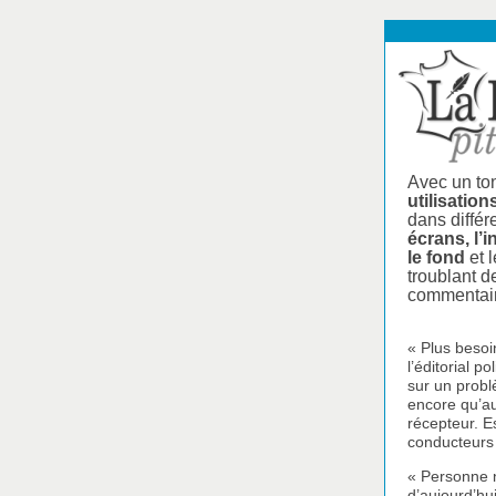
Avec un ton
utilisation
dans diffé
écrans, l’
le fond
et 
troublant d
commentair
« Plus besoi
l’éditorial 
sur un probl
encore qu’au
récepteur. E
conducteurs
« Personne n
d’aujourd’hu