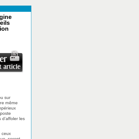
agine
eils
ion
ou sur
voire même
impérieux
 poste
d’affoler les
e ceux
que, seront