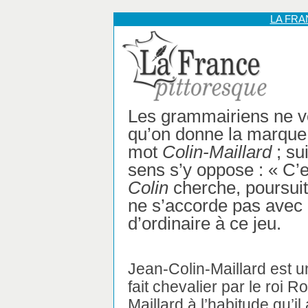
LA FR
Les grammairiens ne v
qu’on donne la marque 
mot
Colin-Maillard
; su
sens s’y oppose : « C’e
Colin
cherche, poursui
ne s’accorde pas avec l
d’ordinaire à ce jeu.
Jean-Colin-Maillard est u
fait chevalier par le roi R
Maillard à l’habitude qu’il