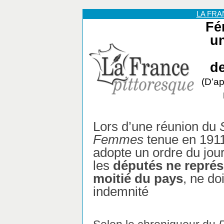
LA FR
Fé
un
de
(D’ap
Lors d’une réunion du
Femmes
tenue en 1911
adopte un ordre du jour
les
députés ne représ
moitié du pays
, ne do
indemnité