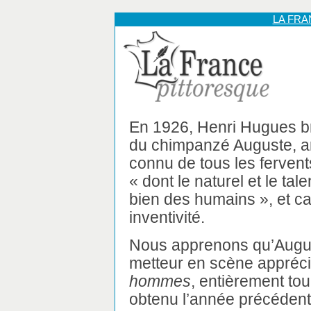
LA FR
En 1926, Henri Hugues br
du chimpanzé Auguste, ar
connu de tous les ferven
« dont le naturel et le tal
bien des humains », et c
inventivité.
Nous apprenons qu’August
metteur en scène apprécié
hommes
, entièrement to
obtenu l’année précédente