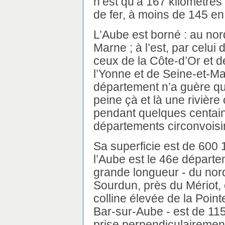
n’est qu’à 167 kilomètres
de fer, à moins de 145 en 
L’Aube est borné : au nor
Marne ; à l’est, par celui
ceux de la Côte-d’Or et de
l’Yonne et de Seine-et-Ma
département n’a guère que 
peine çà et là une rivière
pendant quelques centain
départements circonvoisi
Sa superficie est de 600 
l’Aube est le 46e départe
grande longueur - du nord
Sourdun, près du Mériot,
colline élevée de la Poin
Bar-sur-Aube - est de 115
prise perpendiculairement