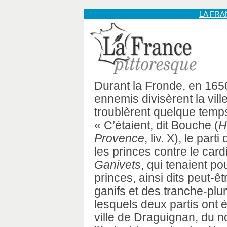
LA FR
Durant la Fronde, en 1650
ennemis divisèrent la ville
troublèrent quelque temp
« C’étaient, dit Bouche (
H
Provence
, liv. X), le par
les princes contre le card
Ganivets
, qui tenaient pou
princes, ainsi dits peut-ê
ganifs et des tranche-pl
lesquels deux partis ont
ville de Draguignan, du 