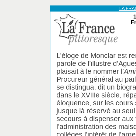
LA FR
1
F
L’éloge de Monclar est r
parole de l’illustre d’Agu
plaisait à le nommer l’
Ami
Procureur général au parl
se distingua, dit un biogr
dans le XVIIIe siècle, rép
éloquence, sur les cours 
jusque là réservé au seul
secours à dispenser aux v
l’administration des mais
collèges l’intérêt de l’ar