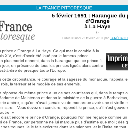
LA FRANCE PITTORESQUE
5 février 1691 : Harangue du 
d’Orange
à La Haye
()
Publié le lundi 22 février 2010, par
LA RÉDACT
 prince d’Orange à La Haye. Ce qui met le comble à la
is XIV, c’est d’avoir été loué par le fameux prince
n plus mortel ennemi, dans la harangue que ce prince fit
 jour, en présence de tous les princes ligués alors contre
’est-à-dire de presque toute l’Europe.
ns cette circonstance, le courage et la sagesse du monarque, l’appela le
 rois, la terreur et le modèle de ses ennemis.
a réponse du même prince à un de ses courtisans qui, dans le temps o
Madame de Maintenon et donna le ministère de la guerre à Barbezieux,
erie amère, « qu’on n’avait jamais vu de monarque avoir une si vieille 
inistre. - Vous devez en conclure, répondit le prince, qu’il n’est gouver
’autre. »
, disait encore le prince d’Orange, pourquoi l’on me regarde comme un
i de France, car personne ne lui marque plus d’estime que moi ; dès q
 ses troupes, je le fais exécuter dans les miennes, et je l’imite en tout.