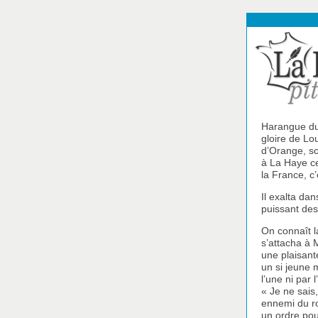
Harangue du
gloire de Lou
d’Orange, so
à La Haye ce
la France, c
Il exalta da
puissant des
On connaît l
s’attacha à 
une plaisant
un si jeune m
l’une ni par l
« Je ne sais
ennemi du ro
un ordre pour