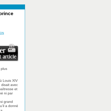
prince
ION
 plus
ù Louis XIV
 disait avec
maîtresse et
né ni par
 si grand
u’il a donné
 »