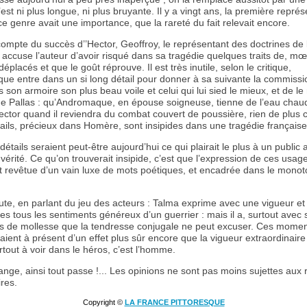
’est ni plus longue, ni plus bruyante. Il y a vingt ans, la première repré
e genre avait une importance, que la rareté du fait relevait encore.
ompte du succès d’’Hector, Geoffroy, le représentant des doctrines de 
al, accuse l’auteur d’avoir risqué dans sa tragédie quelques traits de, m
placés et que le goût réprouve. Il est très inutile, selon le critique,
e entre dans un si long détail pour donner à sa suivante la commissio
 son armoire son plus beau voile et celui qui lui sied le mieux, et de le
e Pallas : qu’Andromaque, en épouse soigneuse, tienne de l’eau chau
ector quand il reviendra du combat couvert de poussière, rien de plus 
ails, précieux dans Homère, sont insipides dans une tragédie française
tails seraient peut-être aujourd’hui ce qui plairait le plus à un public 
vérité. Ce qu’on trouverait insipide, c’est que l’expression de ces usage
 revêtue d’un vain luxe de mots poétiques, et encadrée dans le mono
ute, en parlant du jeu des acteurs : Talma exprime avec une vigueur et
res tous les sentiments généreux d’un guerrier : mais il a, surtout ave
 de mollesse que la tendresse conjugale ne peut excuser. Ces momen
aient à présent d’un effet plus sûr encore que la vigueur extraordinaire
out à voir dans le héros, c’est l’homme.
hange, ainsi tout passe !... Les opinions ne sont pas moins sujettes aux 
res.
Copyright ©
LA FRANCE PITTORESQUE