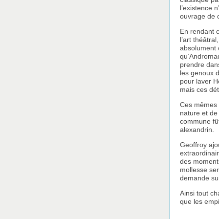
l’existence n
ouvrage de c
En rendant c
l’art théâtr
absolument dé
qu’Andromaqu
prendre dans
les genoux d
pour laver H
mais ces dét
Ces mêmes dé
nature et de 
commune fût
alexandrin.
Geoffroy ajo
extraordinai
des moments
mollesse ser
demande surt
Ainsi tout c
que les empi