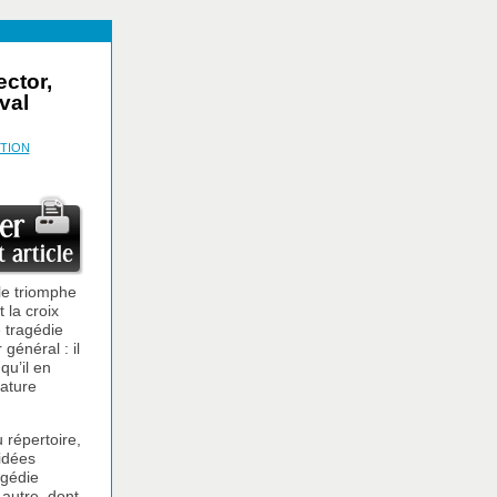
ctor,
val
TION
le triomphe
 la croix
e tragédie
général : il
qu’il en
rature
 répertoire,
idées
agédie
 autre, dont