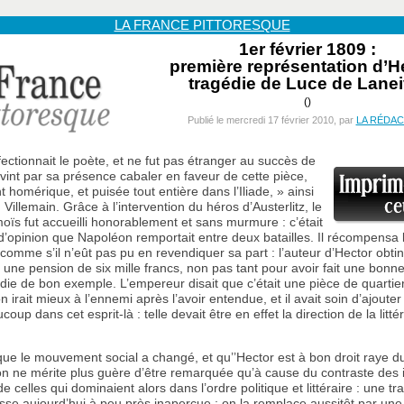
LA FRANCE PITTORESQUE
1er février 1809 :
première représentation d’He
tragédie de Luce de Lanei
()
Publié le mercredi 17 février 2010, par
LA RÉDAC
ectionnait le poète, et ne fut pas étranger au succès de
l vint par sa présence cabaler en faveur de cette pièce,
 homérique, et puisée tout entière dans l’Iliade, » ainsi
. Villemain. Grâce à l’intervention du héros d’Austerlitz, le
oïs fut accueilli honorablement et sans murmure : c’était
 d’opinion que Napoléon remportait entre deux batailles. Il récompensa 
comme s’il n’eût pas pu en revendiquer sa part : l’auteur d’Hector obtint
 une pension de six mille francs, non pas tant pour avoir fait une bonn
die de bon exemple. L’empereur disait que c’était une pièce de quartier 
n irait mieux à l’ennemi après l’avoir entendue, et il avait soin d’ajouter 
coup dans cet esprit-là : telle devait être en effet la direction de la litté
que le mouvement social a changé, et qu’’Hector est à bon droit raye du
on ne mérite plus guère d’être remarquée qu’à cause du contraste des 
de celles qui dominaient alors dans l’ordre politique et littéraire : une tr
sse aujourd’hui à peu près inaperçue ; on la remplace aussitôt par une