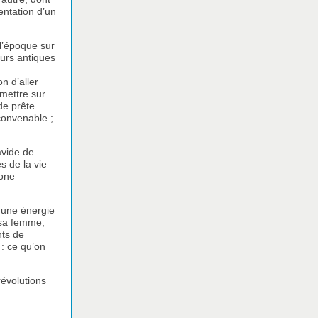
sentation d’un
l’époque sur
œurs antiques
n d’aller
 mettre sur
de prête
convenable ;
.
avide de
s de la vie
tone
 une énergie
c sa femme,
ts de
 : ce qu’on
révolutions