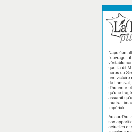
Napoléon aff
l’ouvrage : i
véritablement
que l’a dit M
héros du Sim
une victoire
de Lancival, 
d’honneur et
qu’une tragé
assurait qu’o
faudrait beau
impériale.
Aujourd’hui 
son appariti
actuelles et 
classique pa