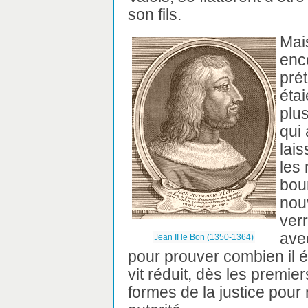
son fils.
Mais
enc
pré
étai
plus
qui 
lais
les 
bour
nou
ver
avec
Jean II le Bon (1350-1364)
pour prouver combien il ét
vit réduit, dès les premie
formes de la justice pou