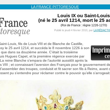
LA FRANCE PITTORESQUE
Louis IX ou Saint-Louis
(né le 25 avril 1214, mort le 25 
(Roi de France : règne 1226-1270)
Publié le jeudi 4 février 2010, par
LA RÉDACTI
aint-Louis, fils de Louis VIII et de Blanche de Castille,
ssy le 25 avril 1214, et succéda le 8 novembre 1226 à son
t que dans sa douzième année. C’était la troisième
uis Hugues Capet, et la première régence exercée par
a reine Blanche s’empara de l’autorité aussitôt après la
s VIII ; et connaissant l’aversion des Français pour le gouvernement 
d’assembler des troupes, conduisit et fit sacrer son fils à Reims, avant 
ssent pu s’entendre pour réclamer contre le pouvoir qu’elle s’arrogeait