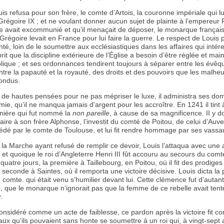
s refusa pour son frère, le comte d’Artois, la couronne impériale qui lui
Grégoire IX ; et ne voulant donner aucun sujet de plainte à l’empereur F
fe avait excommunié et qu’il menaçait de déposer, le monarque français
Grégoire levait en France pour lui faire la guerre. Le respect de Louis 
nté, loin de le soumettre aux ecclésiastiques dans les affaires qui intér
prit que la discipline extérieure de l’Église a besoin d’être réglée et ma
ublique ; et ses ordonnances tendirent toujours à séparer entre les évêq
ntre la papauté et la royauté, des droits et des pouvoirs que les malhe
ondus.
de hautes pensées pour ne pas mépriser le luxe, il administra ses do
mie, qu’il ne manqua jamais d’argent pour les accroître. En 1241 il tin
nière qui fut nommé la
non pareille
, à cause de sa magnificence. II y d
taire à son frère Alphonse, l’investit du comté de Poitou, de celui d’Auv
 cédé par le comte de Toulouse, et lui fit rendre hommage par ses vassa
la Marche ayant refusé de remplir ce devoir, Louis l’attaqua avec une
t quoique le roi d’Angleterre Henri III fût accouru au secours du comte, 
quatre jours, la première à Taillebourg, en Poitou, où il fit des prodiges
 seconde à Saintes, où il remporta une victoire décisive. Louis dicta la 
comte. qui était venu s’humilier devant lui. Cette clémence fut d’autant
 que le monarque n’ignorait pas que la femme de ce rebelle avait tenté
.
considéré comme un acte de faiblesse, ce pardon après la victoire fit co
ux qu’ils pouvaient sans honte se soumettre à un roi qui, à vingt-sept 