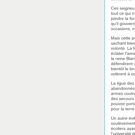
Ces seigneur
tout ce qui n
joindre la fo
qu’il gouver
occasions, mê
Mais cette po
sachant bien
volonté. La f
éclater l’am
la reine Bla
défendirent 
bientôt le br
volèrent à s
La ligue des
abandonnés 
armes coutre 
des secours 
pouvoir port
pour la terr
Un autre évé
soulèvement 
écoliers ayan
l’université