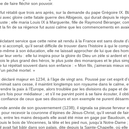
e de faire fléchir son pouvoir.
fut rétabli que trois ans après, sur la demande du pape Grégoire IX. B
i avec gloire cette fatale guerre des Albigeois, qui durait depuis le règ
uste ; elle maria Louis IX à Marguerite, fille de Raymond Béranger, co
t la fin de sa régence fut aussi calme que les commencements en avai
 éclatant service que cette reine ait rendu à la France est sans doute d
i accompli, qu’il serait difficile de trouver dans l’histoire à qui le comp
le-même à son éducation, elle ne laissait approcher de lui que des ho
r leur vertu : elle lui inspira pour la gloire do Dieu un zèle si ardent et s
a fois le plus grand des héros, le plus juste des monarques et le plus sim
 lui répétait souvent dans son enfance : « Mon fils, j’aimerais mieux v
d’un péché mortel. »
t déclaré majeur en 1234, à l’âge de vingt ans. Poussé par cet esprit d’
’animait sans cesse, il maintint longtemps son royaume dans le calme, et
rendre la paix à l’Europe, alors troublée par les divisions du pape et de F
ieurs fois pour médiateur ; et s’il ne parvint point à se faire écouter, il ob
la confiance de ceux que ses discours et son exemple ne purent désarm
nde année de son gouvernement (1238), il signala sa pieuse ferveur e
 pour recevoir la couronne d’épines de Jésus-Christ, qu’il venait de fai
s, entre les mains desquels elle avait été mise en gage par Baudouin, e
uis le bois de Vincennes, la tête et les pied nus, jusqu’à Notre-Dame ; 
il avait fait bâtir dans son palais, dite depuis la Sainte-Chapelle, où ell