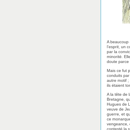
A beaucoup d
l’esprit, un 
par la convic
minorité. El
doute parce q
Mais ce fut p
conduits par
autre motif ;
ils étaient t
A la tête de 
Bretagne, qu
Hugues de Lu
veuve de Jea
guerre, et q
ce monarque 
vengeance, e
contesté la r