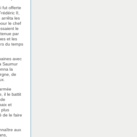
 fut offerte
rédéric II,
 arrêta les
pour le chef
essaient le
intenue par
ues et les
urs du temps
maines avec
t à Saumur
onna la
ergne, de
ux.
 armée
il le battit
 de
paix et
 plus
 de le faire
nnaître aux
ans,