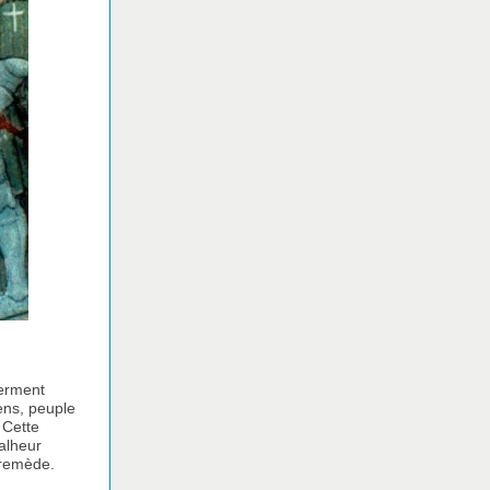
serment
ens, peuple
 Cette
malheur
r remède.