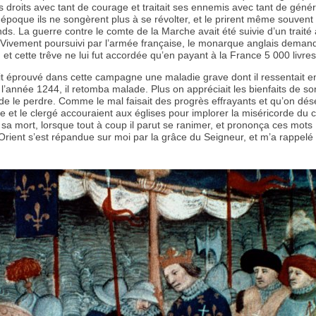
s droits avec tant de courage et traitait ses ennemis avec tant de génér
 époque ils ne songèrent plus à se révolter, et le prirent même souvent
ends. La guerre contre le comte de la Marche avait été suivie d’un traité
. Vivement poursuivi par l’armée française, le monarque anglais deman
 et cette trêve ne lui fut accordée qu’en payant à la France 5 000 livres 
it éprouvé dans cette campagne une maladie grave dont il ressentait e
 l’année 1244, il retomba malade. Plus on appréciait les bienfaits de so
 de le perdre. Comme le mal faisait des progrès effrayants et qu’on dés
e et le clergé accouraient aux églises pour implorer la miséricorde du ci
à sa mort, lorsque tout à coup il parut se ranimer, et prononça ces mots 
’Orient s’est répandue sur moi par la grâce du Seigneur, et m’a rappelé 