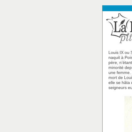
Louis IX ou S
naquit à Poi
père, n’étan
minorité dep
une femme. L
mort de Loui
elle se hâta 
seigneurs eu