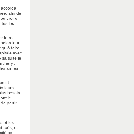
e accorda
mée, afin de
 pu croire
utes les
r le roi,
 selon leur
t qu’à faire
apitale avec
 sa suite le
ntlhéry :
 les armes,
us et
n leurs
plus besoin
ont le
 de partir
s et les
t tués, et
sité se