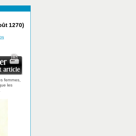
août 1270)
ON
des femmes,
que les
.