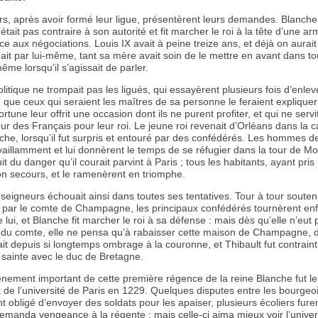
s, après avoir formé leur ligue, présentèrent leurs demandes. Blanch
’était pas contraire à son autorité et fit marcher le roi à la tête d’une ar
rce aux négociations. Louis IX avait à peine treize ans, et déjà on aurait
nait par lui-même, tant sa mère avait soin de le mettre en avant dans to
me lorsqu’il s’agissait de parler.
litique ne trompait pas les ligués, qui essayèrent plusieurs fois d’enleve
 que ceux qui seraient les maîtres de sa personne le feraient expliquer
ortune leur offrit une occasion dont ils ne purent profiter, et qui ne servi
our des Français pour leur roi. Le jeune roi revenait d’Orléans dans la c
nche, lorsqu’il fut surpris et entouré par des confédérés. Les hommes de
vaillamment et lui donnèrent le temps de se réfugier dans la tour de Mo
uit du danger qu’il courait parvint à Paris ; tous les habitants, ayant pris
on secours, et le ramenèrent en triomphe.
 seigneurs échouait ainsi dans toutes ses tentatives. Tour à tour souten
par le comte de Champagne, les principaux confédérés tournèrent enfi
lui, et Blanche fit marcher le roi à sa défense : mais dès qu’elle n’eut 
du comte, elle ne pensa qu’à rabaisser cette maison de Champagne, d
ait depuis si longtemps ombrage à la couronne, et Thibault fut contraint
e sainte avec le duc de Bretagne.
nement important de cette première régence de la reine Blanche fut le
de l’université de Paris en 1229. Quelques disputes entre les bourgeoi
t obligé d’envoyer des soldats pour les apaiser, plusieurs écoliers furen
 demanda vengeance à la régente : mais celle-ci aima mieux voir l’univer