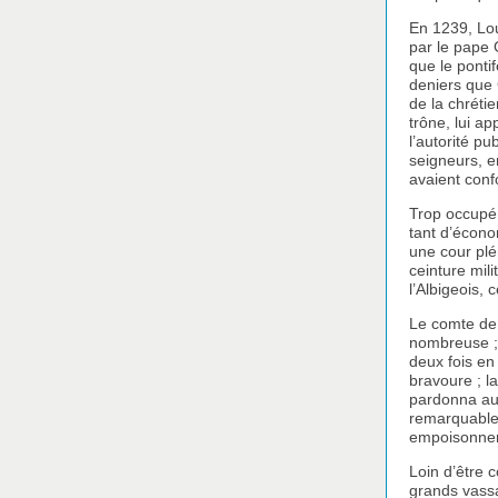
En 1239, Loui
par le pape 
que le ponti
deniers que 
de la chrétie
trône, lui ap
l’autorité p
seigneurs, e
avaient conf
Trop occupé 
tant d’écono
une cour plé
ceinture mili
l’Albigeois,
Le comte de 
nombreuse ; e
deux fois en 
bravoure ; la
pardonna au 
remarquable,
empoisonner
Loin d’être 
grands vassa