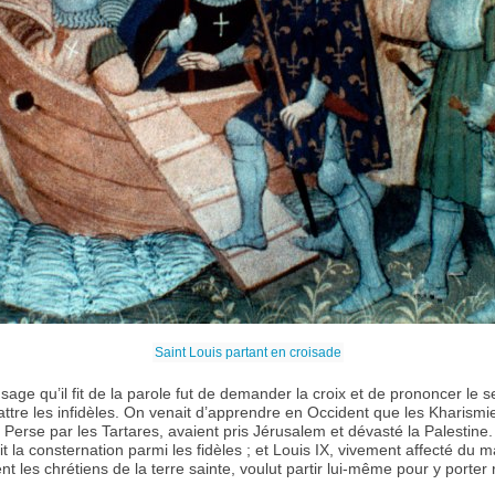
Saint Louis partant en croisade
sage qu’il fit de la parole fut de demander la croix et de prononcer le 
attre les infidèles. On venait d’apprendre en Occident que les Kharismi
 Perse par les Tartares, avaient pris Jérusalem et dévasté la Palestine.
it la consternation parmi les fidèles ; et Louis IX, vivement affecté du 
nt les chrétiens de la terre sainte, voulut partir lui-même pour y porte