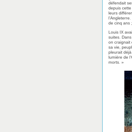
défendait se
depuis cette
leurs différ
l’Angleterre
de cinq ans ;
Louis IX ava
suites. Dans
on craignait
sa vie, peupl
pleurait déj
lumière de l
morts. »