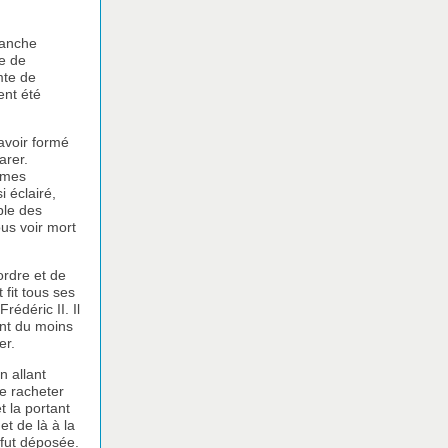
lanche
ne de
mte de
ent été
’avoir formé
arer.
mmes
i éclairé,
ple des
ous voir mort
ordre et de
 fit tous ses
rédéric II. Il
tint du moins
er.
n allant
re racheter
t la portant
et de là à la
e fut déposée.