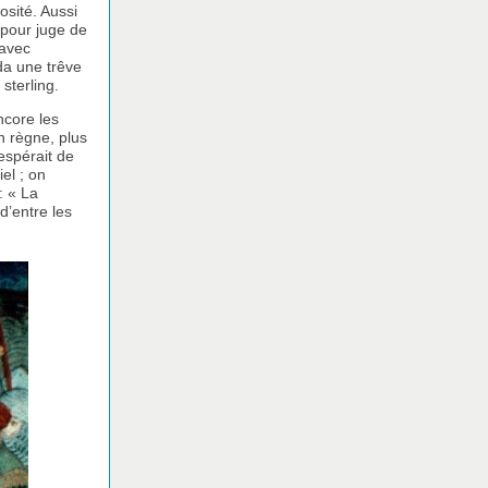
osité. Aussi
 pour juge de
 avec
da une trêve
sterling.
ncore les
n règne, plus
espérait de
el ; on
: « La
d’entre les