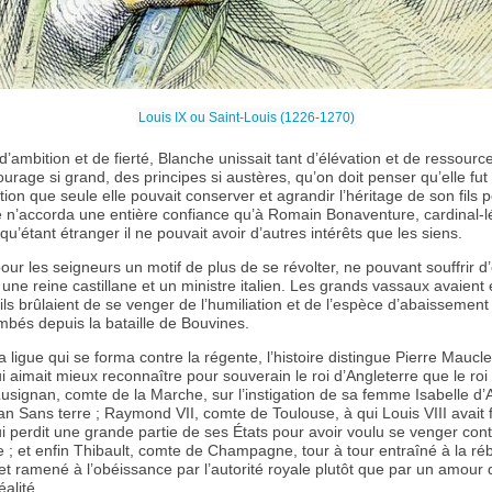
Louis IX ou Saint-Louis (1226-1270)
’ambition et de fierté, Blanche unissait tant d’élévation et de ressourc
courage si grand, des principes si austères, qu’on doit penser qu’elle fu
tion que seule elle pouvait conserver et agrandir l’héritage de son fils 
le n’accorda une entière confiance qu’à Romain Bonaventure, cardinal-l
u’étant étranger il ne pouvait avoir d’autres intérêts que les siens.
our les seigneurs un motif de plus de se révolter, ne pouvant souffrir d’
 une reine castillane et un ministre italien. Les grands vassaux avaient
 ils brûlaient de se venger de l’humiliation et de l’espèce d’abaissemen
ombés depuis la bataille de Bouvines.
la ligue qui se forma contre la régente, l’histoire distingue Pierre Maucl
i aimait mieux reconnaître pour souverain le roi d’Angleterre que le roi
signan, comte de la Marche, sur l’instigation de sa femme Isabelle d
n Sans terre ; Raymond VII, comte de Toulouse, à qui Louis VIII avait fa
ui perdit une grande partie de ses États pour avoir voulu se venger contr
; et enfin Thibault, comte de Champagne, tour à tour entraîné à la rébe
t ramené à l’obéissance par l’autorité royale plutôt que par un amour 
éalité.