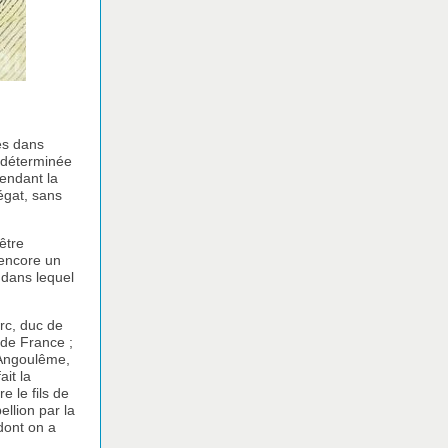
es dans
t déterminée
pendant la
égat, sans
être
 encore un
t dans lequel
erc, duc de
 de France ;
’Angoulême,
it la
e le fils de
llion par la
dont on a