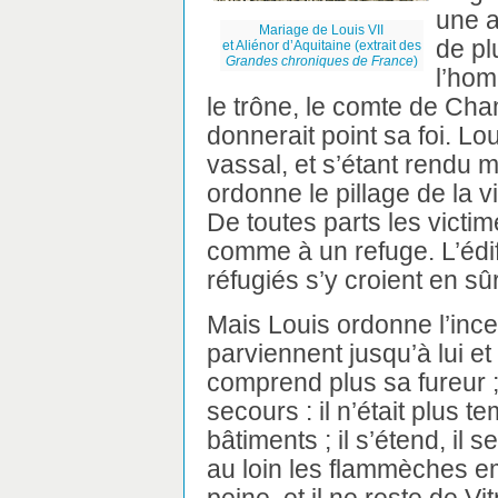
une a
Mariage de Louis VII
de pl
et Aliénor d’Aquitaine (extrait des
Grandes chroniques de France
)
l’hom
le trône, le comte de Cha
donnerait point sa foi. Lo
vassal, et s’étant rendu ma
ordonne le pillage de la v
De toutes parts les victi
comme à un refuge. L’édifi
réfugiés s’y croient en sû
Mais Louis ordonne l’incen
parviennent jusqu’à lui et 
comprend plus sa fureur ;
secours : il n’était plus t
bâtiments ; il s’étend, il 
au loin les flammèches e
peine, et il ne reste de V