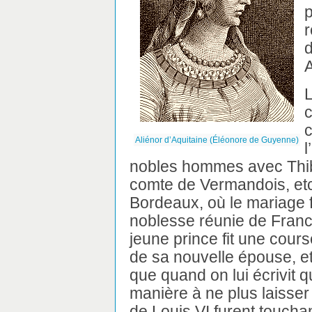
p
r
d
A
L
c
c
Aliénor d’Aquitaine (Éléonore de Guyenne)
l
nobles hommes avec Thiba
comte de Vermandois, etc.
Bordeaux, où le mariage 
noblesse réunie de France
jeune prince fit une cour
de sa nouvelle épouse, e
que quand on lui écrivit q
manière à ne plus laisse
de Louis VI furent touchant