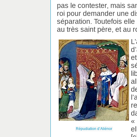
pas le contester, mais san
roi pour demander une di
séparation. Toutefois elle
au très saint père, et au r
L
d
e
sé
l
a
d
l
re
d
« 
e
Répudiation d’Aliénor