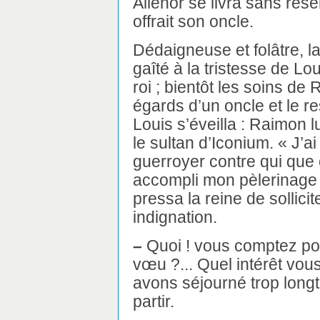
Aliénor se livra sans rése
offrait son oncle.
Dédaigneuse et folâtre, la
gaîté à la tristesse de Lou
roi ; bientôt les soins d
égards d’un oncle et le re
Louis s’éveilla : Raimon 
le sultan d’Iconium. « J’a
guerroyer contre qui que c
accompli mon pèlerinage 
pressa la reine de sollicit
indignation.
–
Quoi ! vous comptez pou
vœu ?... Quel intérêt vo
avons séjourné trop longt
partir.