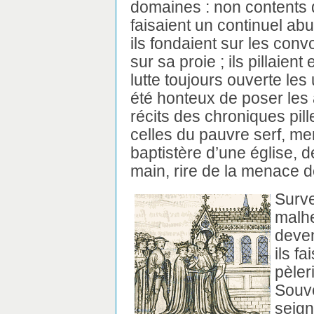
domaines : non contents d
faisaient un continuel abu
ils fondaient sur les con
sur sa proie ; ils pillaient
lutte toujours ouverte les 
été honteux de poser les
récits des chroniques pil
celles du pauvre serf, me
baptistère d’une église, dé
main, rire de la menace 
Surve
malh
deven
ils f
pèler
Souve
seign