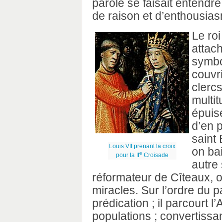
parole se faisait entendr
de raison et d’enthousiasme
Le roi
attach
symbo
couvr
clercs
multit
épuis
d’en 
saint
Louis VII prenant la croix
on ba
e
pour la II
Croisade
autre 
réformateur de Cîteaux, on 
miracles. Sur l’ordre du 
prédication ; il parcourt l
populations ; convertissant