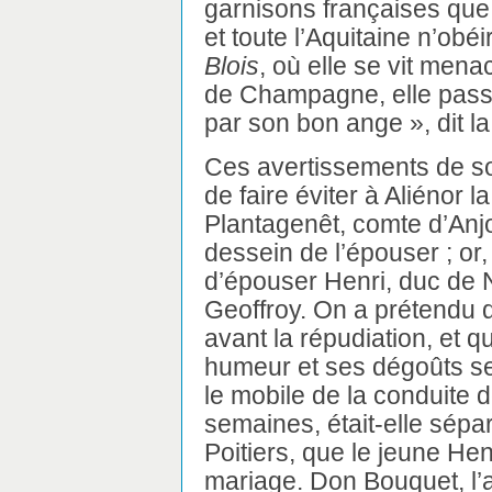
garnisons françaises que 
et toute l’Aquitaine n’obé
Blois
, où elle se vit men
de Champagne, elle passa 
par son bon ange », dit la 
Ces avertissements de so
de faire éviter à Aliénor 
Plantagenêt, comte d’Anjou
dessein de l’épouser ; or, 
d’épouser Henri, duc de
Geoffroy. On a prétendu q
avant la répudiation, et q
humeur et ses dégoûts ser
le mobile de la conduite d
semaines, était-elle sépa
Poitiers, que le jeune He
mariage. Don Bouquet, l’