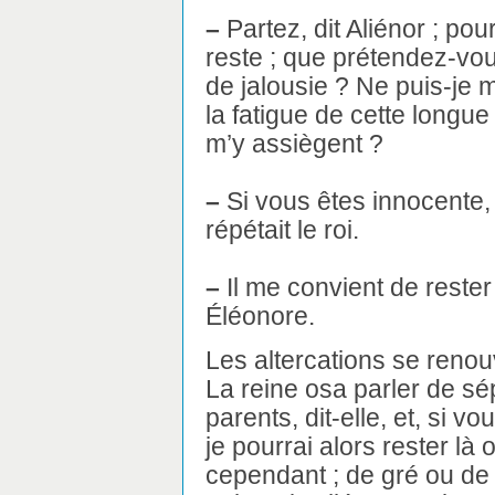
–
Partez, dit Aliénor ; pour
reste ; que prétendez-vous
de jalousie ? Ne puis-je
la fatigue de cette longu
m’y assiègent ?
–
Si vous êtes innocente,
répétait le roi.
–
Il me convient de rester 
Éléonore.
Les altercations se renouv
La reine osa parler de s
parents, dit-elle, et, si v
je pourrai alors rester là où
cependant ; de gré ou de fo