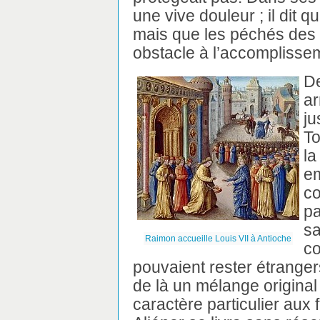
une vive douleur ; il dit qu
mais que les péchés des 
obstacle à l’accomplissem
De
ar
ju
To
la
em
c
pa
sa
Raimon accueille Louis VII à Antioche
c
pouvaient rester étrangers
de là un mélange original
caractère particulier aux