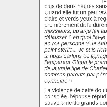
[c
plus de deux heures sans 
Quand elle fut un peu re
clairs et verds yeux à reg
premièrement dit la dure 
messieurs, qu’ai-je fait a
délaisser ? en quoi l’ai-je
en ma personne ? Je suis 
point stérile... Je suis ric
si nous parlons de lignage
l’empereur Othon le premi
de la vraie tige de Charl
sommes parents par père e
connoître
».
La violence de cette dou
consolée, l’épouse répud
souveraine de grands dom