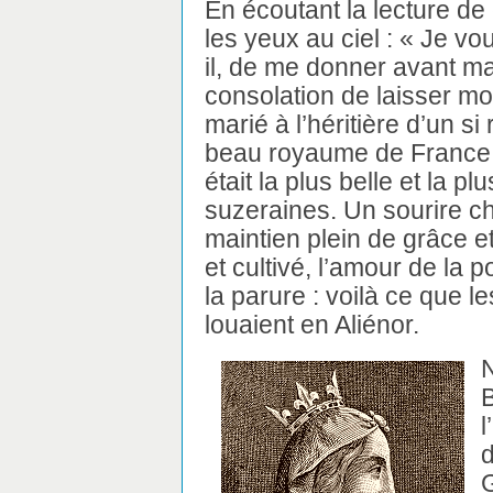
En écoutant la lecture de
les yeux au ciel : « Je vo
il, de me donner avant ma
consolation de laisser mon
marié à l’héritière d’un s
beau royaume de France 
était la plus belle et la 
suzeraines. Un sourire ch
maintien plein de grâce et
et cultivé, l’amour de la p
la parure : voilà ce que l
louaient en Aliénor.
N
B
l
d
G