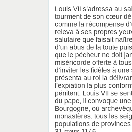
Louis VII s’adressa au sa
tourment de son cœur déch
comme la récompense d’un
releva à ses propres yeux, 
salutaire que faisait naîtr
d’un abus de la toute puis
que le pécheur ne doit ja
miséricorde offerte à tou
d’inviter les fidèles à un
présenta au roi la délivr
l’expiation la plus confor
pénitent. Louis VII se sen
du pape, il convoque un
Bourgogne, où archevêqu
monastères, tous les seig
populations de provinces 
31 mars 1146.