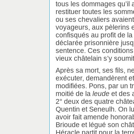
tous les dommages qu’il a
restituer toutes les somm
ou ses chevaliers avaien
voyageurs, aux pèlerins e
confisqués au profit de l
déclarée prisonnière jusqu
sentence. Ces conditions
vieux châtelain s’y soumit 
Après sa mort, ses fils, 
exécuter, demandèrent et 
modifiées. Pons, par un tr
moitié de la
leude
et des a
2° deux des quatre châte
Quentin et Seneulh. On lu
avoir fait amende honorable
Brioude et légué son châ
Héracle partit pour la ter