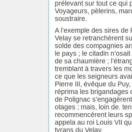
prélevant sur tout ce qui 
Voyageurs, pèlerins, marc
soustraire.
A l’exemple des sires de 
Velay se retranchèrent sur
solde des compagnies arm
le pays ; le citadin n’osai
de sa chaumière ; l’étran
tremblant à travers les 
ce que les seigneurs ava
Pierre III, évêque du Puy,
réprima les brigandages 
de Polignac s’engagèrent 
otages ; mais, loin de. te
recommencèrent leurs spol
appela au roi Louis VII qu
tyrans du Velay.