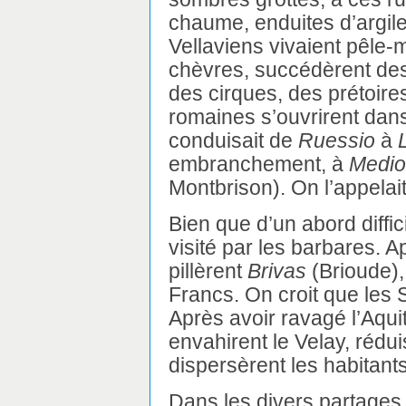
chaume, enduites d’argile
Vellaviens vivaient pêle-
chèvres, succédèrent des 
des cirques, des prétoir
romaines s’ouvrirent dans 
conduisait de
Ruessio
à
embranchement, à
Medio
Montbrison). On l’appelai
Bien que d’un abord diffic
visité par les barbares. A
pillèrent
Brivas
(Brioude), 
Francs. On croit que les 
Après avoir ravagé l’Aqui
envahirent le Velay, rédu
dispersèrent les habitants
Dans les divers partages q