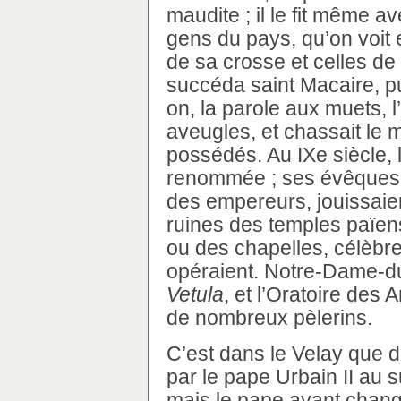
maudite ; il le fit même av
gens du pays, qu’on voit 
de sa crosse et celles de
succéda saint Macaire, pui
on, la parole aux muets, 
aveugles, et chassait le 
possédés. Au IXe siècle, l
renommée ; ses évêques, g
des empereurs, jouissaien
ruines des temples païen
ou des chapelles, célèbre
opéraient. Notre-Dame-du
Vetula
, et l’Oratoire des A
de nombreux pèlerins.
C’est dans le Velay que d
par le pape Urbain II au s
mais le pape ayant changé