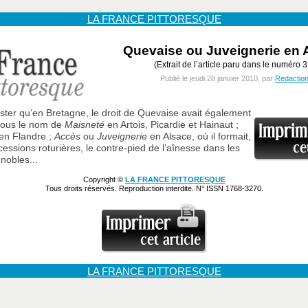
LA FRANCE PITTORESQUE
Quevaise ou Juveignerie en 
(Extrait de l’article paru dans le numéro 3
Publié le jeudi 28 janvier 2010, par
Redactio
ister qu’en Bretagne, le droit de Quevaise avait également
 sous le nom de
Maisneté
en Artois, Picardie et Hainaut ;
en Flandre ;
Accès
ou
Juveignerie
en Alsace, où il formait,
cessions roturières, le contre-pied de l’aînesse dans les
nobles...
Copyright ©
LA FRANCE PITTORESQUE
Tous droits réservés. Reproduction interdite. N° ISSN 1768-3270.
LA FRANCE PITTORESQUE