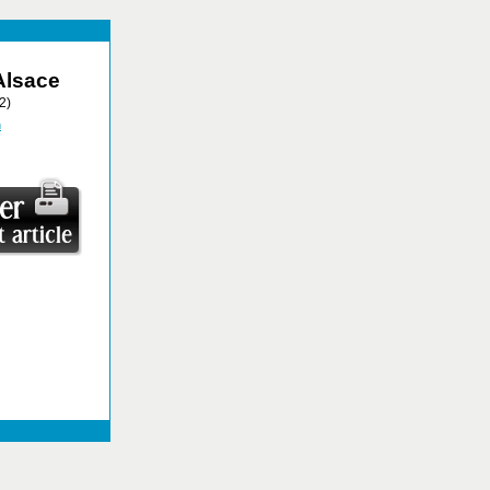
Alsace
2)
n