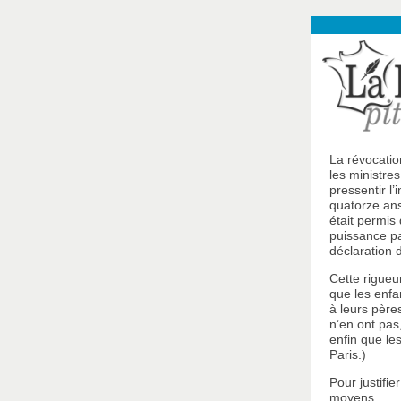
La révocatio
les ministre
pressentir l’
quatorze ans 
était permis 
puissance pa
déclaration d
Cette rigueu
que les enfa
à leurs pères
n’en ont pas
enfin que le
Paris.)
Pour justifie
moyens.