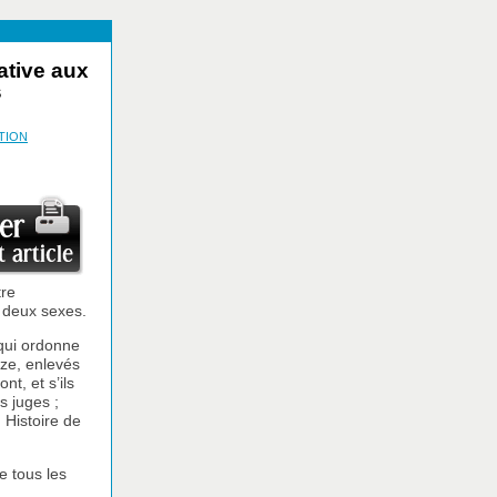
ative aux
s
TION
tre
s deux sexes.
 qui ordonne
ize, enlevés
nt, et s’ils
s juges ;
 Histoire de
e tous les