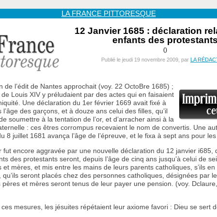
LA FRANCE PITTORESQUE
12 Janvier 1685 : déclaration rel
enfants des protestant
()
Publié le jeudi 19 novembre 2009, par
LA RÉDAC
n de l’édit de Nantes approchait (voy. 22 OctoBre 1685) ;
s de Louis XIV y préludaient par des actes qui en faisaient
iniquité. Une déclaration du 1er février 1669 avait fixé à
l’âge des garçons, et à douze ans celui des filles, qu’il
de soumettre à la tentation de l’or, et d’arracher ainsi à la
ternelle : ces êtres corrompus recevaient le nom de convertis. Une au
u 8 juillet 1681 avança l’âge de l’épreuve, et le fixa à sept ans pour le
r fut encore aggravée par une nouvelle déclaration du 12 janvier i685,
nts des protestants seront, depuis l’âge de cinq ans jusqu’à celui de se
 et mères, et mis entre les mains de leurs parents catholiques, s’ils en o
, qu’ils seront placés chez des personnes catholiques, désignées par le
s pères et mères seront tenus de leur payer une pension. (voy. Dclaure,
r ces mesures, les jésuites répétaient leur axiome favori : Dieu se sert d