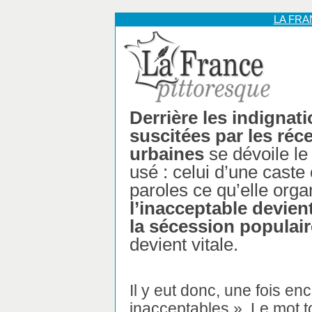
LA FR
Derrière les indignati
suscitées par les réc
urbaines
se dévoile l
usé : celui d’une cast
paroles ce qu’elle orga
l’inacceptable devie
la sécession populair
devient vitale.
Il y eut donc, une fois e
inacceptables ». Le mot to