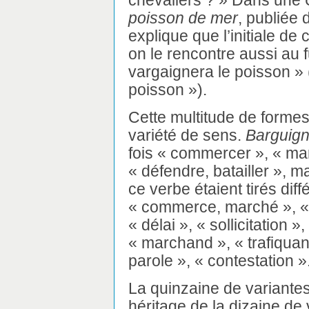
chevaliers ? » Dans une
poisson de mer
, publiée 
explique que l’initiale de
on le rencontre aussi au f
vargaignera le poisson »
poisson »).
Cette multitude de forme
variété de sens.
Barguign
fois « commercer », « mar
« défendre, batailler », 
ce verbe étaient tirés dif
« commerce, marché », « ga
« délai », « sollicitation »
« marchand », « trafiquant
parole », « contestation »
La quinzaine de variantes
héritage de la dizaine de 