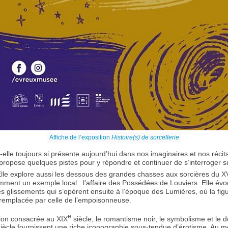
Affiche de l’exposition
Histoire(s) de sorcellerie
-elle toujours si présente aujourd’hui dans nos imaginaires et nos récit
 propose quelques pistes pour y répondre et continuer de s’interroger s
lle explore aussi les dessous des grandes chasses aux sorcières du XV
mment un exemple local : l’affaire des Possédées de Louviers. Elle év
s glissements qui s’opèrent ensuite à l’époque des Lumières, où la figu
 remplacée par celle de l’empoisonneuse.
e
ion consacrée au XIX
siècle, le romantisme noir, le symbolisme et le
 siècle fournissent une riche iconographie sous-tendue d’érotisme. Au