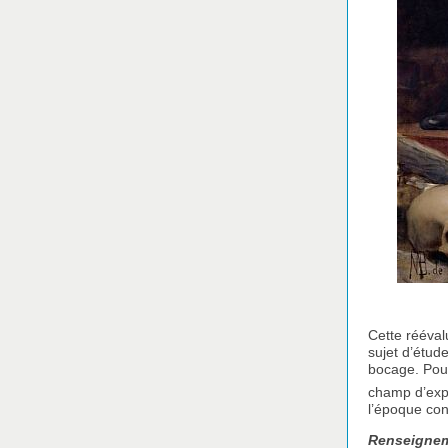
Cette rééval
sujet d’étud
bocage. Pour 
champ d’expl
l’époque con
Renseignem