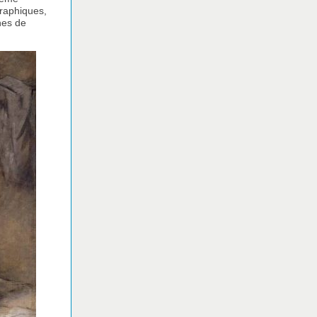
raphiques,
nes de