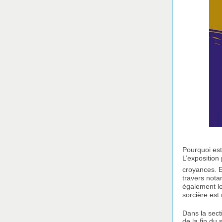
Pourquoi est
L’exposition
croyances. E
travers nota
également le
sorcière est
Dans la sect
de la fin du