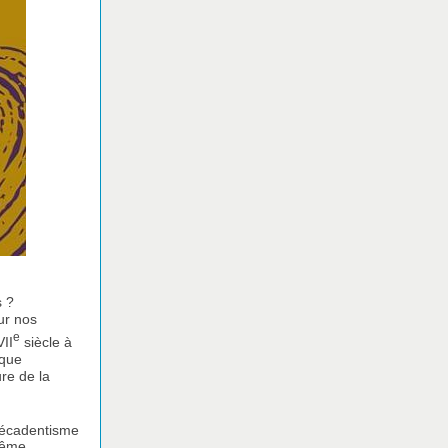
s ?
ur nos
e
II
siècle à
oque
re de la
 décadentisme
 même