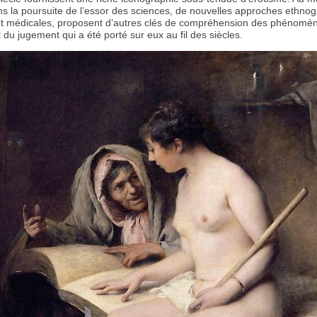
 la poursuite de l’essor des sciences, de nouvelles approches ethnog
 et médicales, proposent d’autres clés de compréhension des phénomè
t du jugement qui a été porté sur eux au fil des siècles.