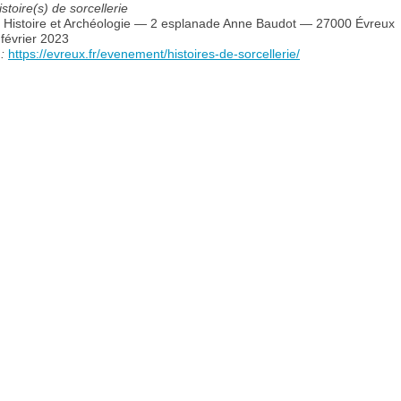
istoire(s) de sorcellerie
, Histoire et Archéologie — 2 esplanade Anne Baudot — 27000 Évreux
février 2023
:
https://evreux.fr/evenement/histoires-de-sorcellerie/