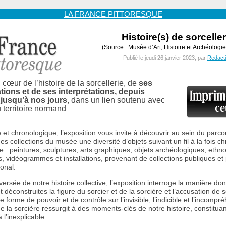
LA FRANCE PITTORESQUE
Histoire(s) de sorceller
(Source : Musée d’Art, Histoire et Archéologi
Publié le jeudi 26 janvier 2023, par
Redact
cœur de l’histoire de la sorcellerie, de
ses
tions et de ses interprétations, depuis
é jusqu’à nos jours
, dans un lien soutenu avec
u territoire normand
 et chronologique, l’exposition vous invite à découvrir au sein du parco
s collections du musée une diversité d’objets suivant un fil à la fois c
e : peintures, sculptures, arts graphiques, objets archéologiques, ethn
es, vidéogrammes et installations, provenant de collections publiques et
ional.
versée de notre histoire collective, l’exposition interroge la manière don
t déconstruites la figure du sorcier et de la sorcière et l’accusation de s
 forme de pouvoir et de contrôle sur l’invisible, l’indicible et l’incompré
de la sorcière ressurgit à des moments-clés de notre histoire, constitua
l’inexplicable.