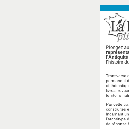
Plongez au 
représenta
l’Antiquit
l’histoire d
Transversale
permanent de
et thématiqu
livres, revu
territoire nat
Par cette tra
construites e
Incarnant une
l’archétype 
de réponse à 