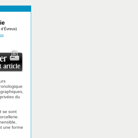
ie
e d’Évreux)
ion
urs
hronologique
ographiques,
 privées du
t se sont
orcellerie.
hensible,
nt une forme