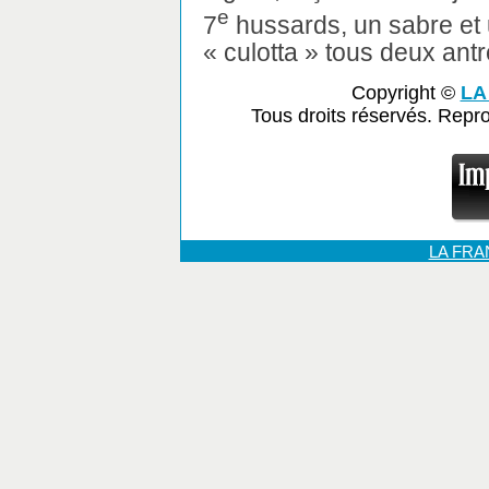
e
7
hussards, un sabre et u
« culotta » tous deux ant
Copyright ©
LA
Tous droits réservés. Repr
LA FR