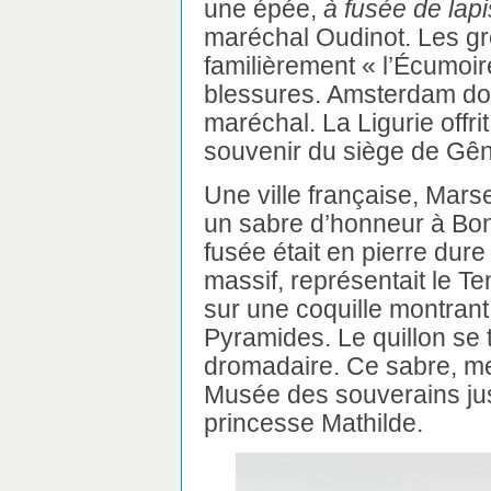
une épée,
à fusée de lap
maréchal Oudinot. Les gr
familièrement « l’Écumoi
blessures. Amsterdam d
maréchal. La Ligurie off
souvenir du siège de Gê
Une ville française, Marsei
un sabre d’honneur à Bon
fusée était en pierre dure
massif, représentait le Te
sur une coquille montrant 
Pyramides. Le quillon se 
dromadaire. Ce sabre, mer
Musée des souverains jusq
princesse Mathilde.