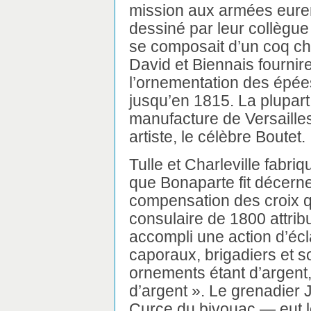
mission aux armées euren
dessiné par leur collègu
se composait d’un coq cha
David et Biennais fournir
l’ornementation des épée
jusqu’en 1815. La plupar
manufacture de Versailles,
artiste, le célèbre Boutet.
Tulle et Charleville fabri
que Bonaparte fit décerne
compensation des croix qu
consulaire de 1800 attribu
accompli une action d’écla
caporaux, brigadiers et s
ornements étant d’argent,
d’argent ». Le grenadier
Curce du bivouac — eut l