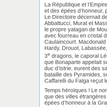
La République et l’Empir
et des épées d’honneur, 
Le Directoire décernait 
Abbattucci, Murat et Mas
le propre yatagan de Mou
avec fourreau en cristal d
Caulaincourt. Macdonald e
Hardy, Drouot, Labassée,
e
3
dragons, le caporal Lé
que Bonaparte appelait
s
duc d’Istrie, eurent des 
bataille des Pyramides, s
Caffarelli du Falga reçut
Temps héroïques ! Le nom f
que des villes étrangères
épées d’honneur à la Gr