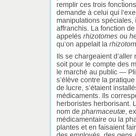
remplir ces trois fonction
demande à celui qui l’exe
manipulations spéciales, i
affranchis. La fonction d
appelés
rhizotomes
ou
he
qu’on appelait la
rhizotom
Ils se chargeaient d’aller
soit pour le compte des m
le marché au public — Pli
s’élève contre la pratiqu
de lucre, s’étaient insta
médicaments. Ils corresp
herboristes herborisant.
nom de
pharmaceutæ
, e
médicamentaire ou la pha
plantes et en faisaient fa
des employés, des gens à 