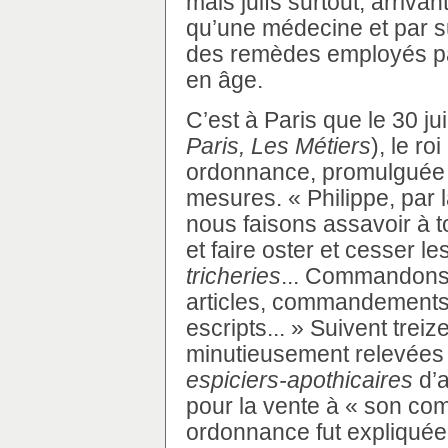
mais juifs surtout, arriv
qu’une médecine et par s
des remèdes employés pa
en âge.
C’est à Paris que le 30 ju
Paris, Les Métiers
), le ro
ordonnance, promulguée e
mesures. « Philippe, par 
nous faisons assavoir à t
et faire oster et cesser le
tricheries
... Commandons 
articles, commandements
escripts... » Suivent treiz
minutieusement relevées 
espiciers-apothicaires
d’a
pour la vente à « son co
ordonnance fut expliquée