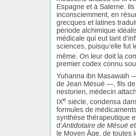
Espagne et à Salerne. Ils
inconsciemment, en résum
grecques et latines tradu
période alchimique idéali
médicale qui eut tant d’i
sciences, puisqu’elle fut l
même. On leur doit la com
premier codex connu sous
Yuhanna ibn Masawaih —
de Jean Mésué —, fils de
nestorien, médecin attach
e
IX
siècle, condensa dan
formules de médicaments
synthèse thérapeutique 
d’
Antidotaire de Mésué
et
le Moyen Âge, de toutes 