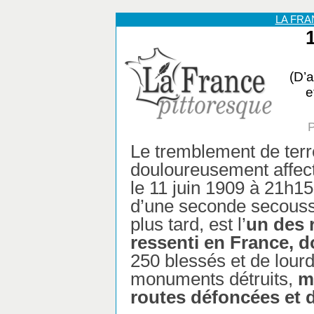
LA FR
(D’a
e
P
Le tremblement de terr
douloureusement affec
le 11 juin 1909 à 21h
d’une seconde secous
plus tard, est l’
un des 
ressenti en France, d
250 blessés et de lourd
monuments détruits,
m
routes défoncées et 