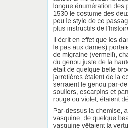
longue énumération des 
1530 le costume des deux s
peu le style de ce passag
plus instructifs de l’histo
Il écrit en effet que les
le pas aux dames) portai
de migraine (vermeil), c
du genou juste de la hauteu
était de quelque belle br
jarretières étaient de la c
serraient le genou par-d
souliers, escarpins et pan
rouge ou violet, étaient 
Par-dessus la chemise, ajou
vasquine, de quelque beau
vasquine vêtaient la vertu