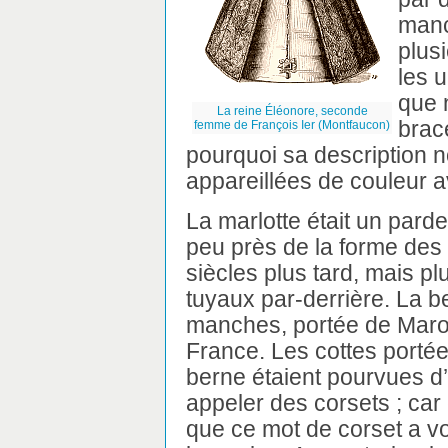
manc
plus
les 
que 
La reine Éléonore, seconde
brac
femme de François Ier (Montfaucon)
pourquoi sa description n
appareillées de couleur a
La marlotte était un pard
peu près de la forme des
siècles plus tard, mais p
tuyaux par-derrière. La b
manches, portée de Maro
France. Les cottes portée
berne étaient pourvues d’u
appeler des corsets ; car
que ce mot de corset a v