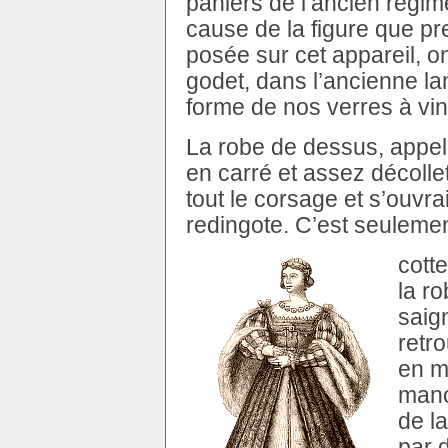
paniers de l’ancien régim
cause de la figure que pr
posée sur cet appareil, on
godet, dans l’ancienne la
forme de nos verres à v
La robe de dessus, appelé
en carré et assez décollet
tout le corsage et s’ouvra
redingote. C’est seulemen
cott
la ro
saig
retr
en m
manc
de la
par 