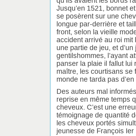
qu’ils avaient les bords r
Jusqu’en 1521, bonnet e
se posèrent sur une chev
longue par-derrière et tail
front, selon la vieille mo
accident arrivé au roi mi
une partie de jeu, et d’un
gentilshommes, l’ayant att
panser la plaie il fallut lu
maître, les courtisans se f
monde ne tarda pas d’en f
Des auteurs mal informés
reprise en même temps que
cheveux. C’est une erreur 
témoignage de quantité de 
les cheveux portés simul
jeunesse de François Ier