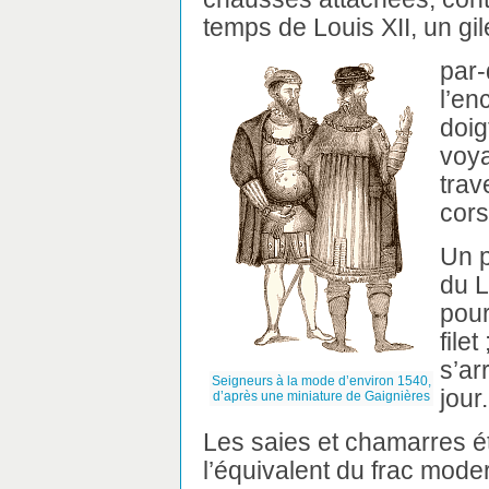
temps de Louis XII, un gil
par-
l’en
doig
voya
trav
cors
Un p
du L
pour
file
s’ar
Seigneurs à la mode d’environ 1540,
jour.
d’après une miniature de Gaignières
Les saies et chamarres ét
l’équivalent du frac mode