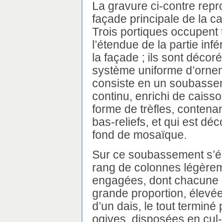
La gravure ci-contre repro
façade principale de la c
Trois portiques occupent 
l’étendue de la partie infé
la façade ; ils sont décor
système uniforme d’ornem
consiste en un soubass
continu, enrichi de caiss
forme de trèfles, contena
bas-reliefs, et qui est dé
fond de mosaïque.
Sur ce soubassement s’é
rang de colonnes légère
engagées, dont chacune p
grande proportion, élevé
d’un dais, le tout termin
ogives, disposées en cul-d