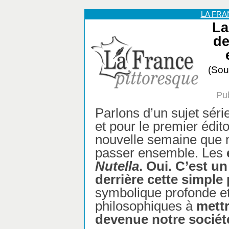
LA FR
La
de
(Sou
Pub
Parlons d’un sujet séri
et pour le premier édito
nouvelle semaine que 
passer ensemble. Les
Nutella
. Oui. C’est un
derrière cette simple 
symbolique profonde et
philosophiques à
mettr
devenue notre sociét