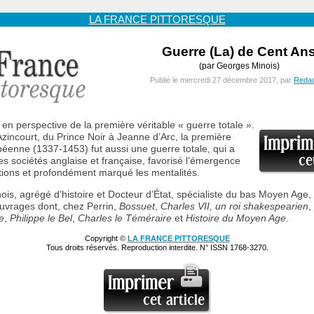
LA FRANCE PITTORESQUE
Guerre (La) de Cent An
(par Georges Minois)
Publié le mercredi 27 décembre 2017, par
Redac
en perspective de la première véritable « guerre totale ».
zincourt, du Prince Noir à Jeanne d’Arc, la première
éenne (1337-1453) fut aussi une guerre totale, qui a
es sociétés anglaise et française, favorisé l’émergence
ions et profondément marqué les mentalités.
is, agrégé d’histoire et Docteur d’État, spécialiste du bas Moyen Age,
ouvrages dont, chez Perrin,
Bossuet
,
Charles VII, un roi shakespearien
,
e
,
Philippe le Bel
,
Charles le Téméraire
et
Histoire du Moyen Age
.
Copyright ©
LA FRANCE PITTORESQUE
Tous droits réservés. Reproduction interdite. N° ISSN 1768-3270.