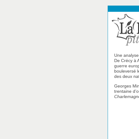
Une analyse 
De Crécy à A
guerre europ
bouleversé l
des deux nat
Georges Mino
trentaine d’
Charlemagn