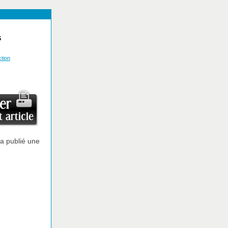
s
tion
 a publié une