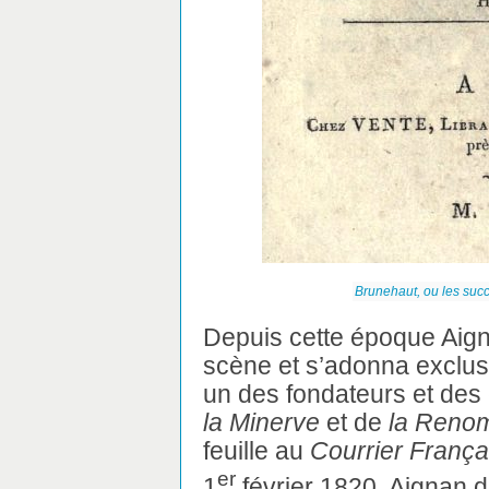
Brunehaut, ou les suc
Depuis cette époque Aigna
scène et s’adonna exclus
un des fondateurs et des 
la Minerve
et de
la Reno
feuille au
Courrier França
er
1
février 1820, Aignan d