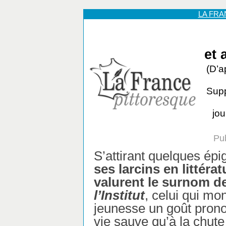
LA FR
et 
(D’a
Supp
jou
Pub
S’attirant quelques ép
ses larcins en littérat
valurent le surnom d
l’Institut
, celui qui mo
jeunesse un goût prono
vie sauve qu’à la chut