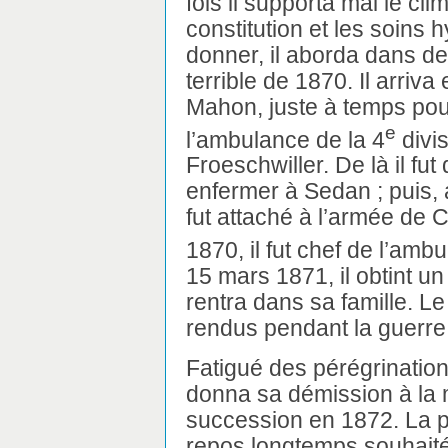
fois il supporta mal le cl
constitution et les soins 
donner, il aborda dans d
terrible de 1870. Il arriv
Mahon, juste à temps pour
e
l’ambulance de la 4
divis
Froeschwiller. De là il fut 
enfermer à Sedan ; puis, 
fut attaché à l’armée de
1870, il fut chef de l’amb
15 mars 1871, il obtint u
rentra dans sa famille. Le 
rendus pendant la guerre
Fatigué des pérégrinations
donna sa démission à la m
succession en 1872. La pa
repos longtemps souhaité,