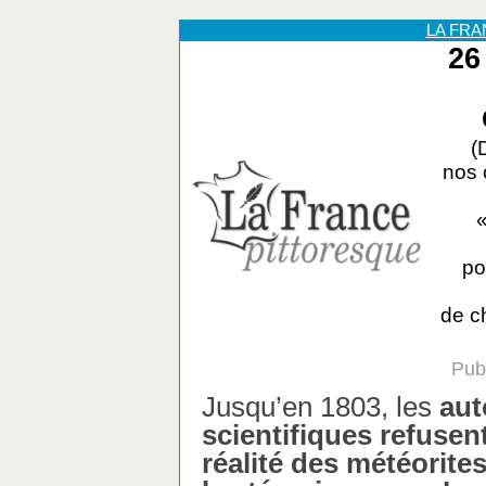
LA FR
26
(
nos 
«
po
de ch
Pub
Jusqu’en 1803, les
aut
scientifiques refusen
réalité des météorites