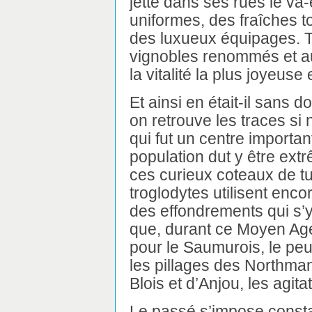
jette dans ses rues le va-
uniformes, des fraîches to
des luxueux équipages. T
vignobles renommés et aux
la vitalité la plus joyeuse 
Et ainsi en était-il sans
on retrouve les traces s
qui fut un centre importan
population dut y être ex
ces curieux coteaux de tu
troglodytes utilisent enc
des effondrements qui s’y
que, durant ce Moyen Age
pour le Saumurois, le pe
les pillages des Northma
Blois et d’Anjou, les agit
Le passé s’impose consta