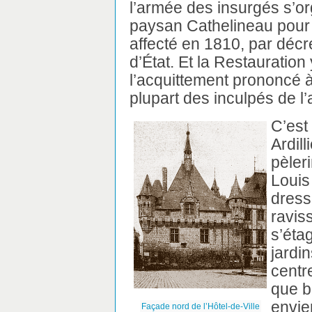
l’armée des insurgés s’org
paysan Cathelineau pour 
affecté en 1810, par décre
d’État. Et la Restauratio
l’acquittement prononcé à 
plupart des inculpés de l’a
C’est
Ardil
pèleri
Louis 
dress
ravis
s’éta
jardin
centre
que b
envier
Façade nord de l’Hôtel-de-Ville