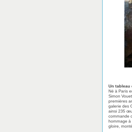
Un tableau 
Né à Paris e
Simon Vouet,
premières an
galerie des 
ainsi 235 œ
commande du 
hommage à ce
gloire, mont