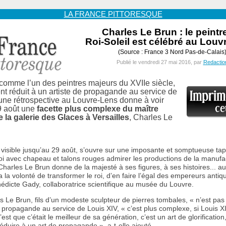
LA FRANCE PITTORESQUE
Charles Le Brun : le peintr
Roi-Soleil est célébré au Louv
(Source : France 3 Nord Pas-de-Calais
Publié le vendredi 27 mai 2016, par
Redactio
comme l’un des peintres majeurs du XVIIe siècle,
t réduit à un artiste de propagande au service de
une rétrospective au Louvre-Lens donne à voir
9 août une
facette plus complexe du maître
 la galerie des Glaces à Versailles
, Charles Le
, visible jusqu’au 29 août, s’ouvre sur une imposante et somptueuse tap
 roi avec chapeau et talons rouges admirer les productions de la manuf
Charles Le Brun donne de la majesté à ses figures, à ses histoires... au
 a la volonté de transformer le roi, d’en faire l’égal des empereurs antiq
édicte Gady, collaboratrice scientifique au musée du Louvre.
s Le Brun, fils d’un modeste sculpteur de pierres tombales, « n’est pa
e propagande au service de Louis XIV, « c’est plus complexe, si Louis XI
c’est que c’était le meilleur de sa génération, c’est un art de glorificatio
réduire à un art de propagande », a-t-elle ajouté.