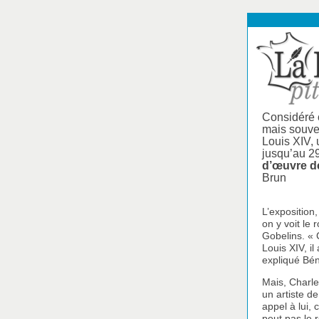
Considéré 
mais souven
Louis XIV, 
jusqu’au 2
d’œuvre de
Brun
L’exposition
on y voit le
Gobelins. « 
Louis XIV, il
expliqué Bén
Mais, Charle
un artiste d
appel à lui, 
peut pas le 