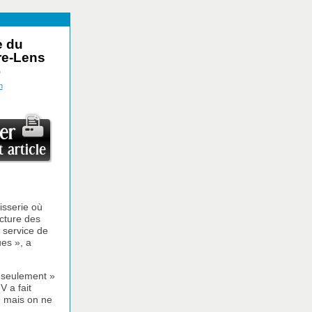
e du
re-Lens
)
n
isserie où
acture des
 service de
ues », a
s seulement »
V a fait
n, mais on ne