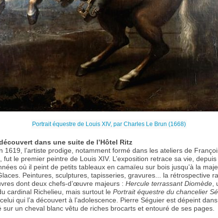
Portrait équestre de Louis XIV, par Charles Le Brun (1668)
découvert dans une suite de l’Hôtel Ritz
n 1619, l’artiste prodige, notamment formé dans les ateliers de François
 fut le premier peintre de Louis XIV. L’exposition retrace sa vie, depuis
nées où il peint de petits tableaux en camaïeu sur bois jusqu’à la maj
Glaces. Peintures, sculptures, tapisseries, gravures... la rétrospective 
uvres dont deux chefs-d’œuvre majeurs :
Hercule terrassant Diomède
,
cardinal Richelieu, mais surtout le
Portrait équestre du chancelier S
lui qui l’a découvert à l’adolescence. Pierre Séguier est dépeint dans
é sur un cheval blanc vêtu de riches brocarts et entouré de ses pages.