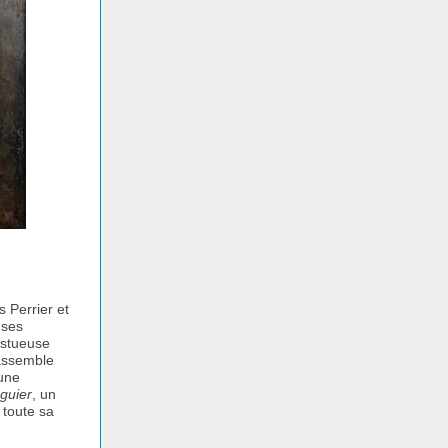
 Perrier et
 ses
estueuse
rassemble
 une
éguier
, un
 toute sa