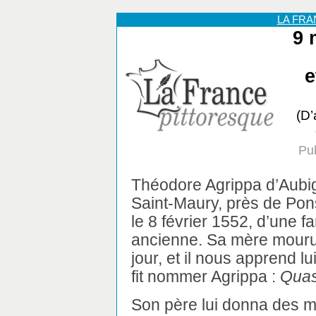
LA FR
9 
e
(D’
Pu
Théodore Agrippa d’Aubig
Saint-Maury, près de Pon
le 8 février 1552, d’une fa
ancienne. Sa mère mourut
jour, et il nous apprend l
fit nommer Agrippa :
Quas
Son père lui donna des ma