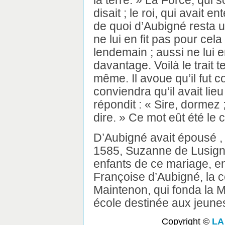
la terre. » La Force, qui 
disait ; le roi, qui avait 
de quoi d’Aubigné resta 
ne lui en fit pas pour cel
lendemain ; aussi ne lui e
davantage. Voilà le trait t
même. Il avoue qu’il fut c
conviendra qu’il avait lieu 
répondit : « Sire, dormez
dire. » Ce mot eût été le
D’Aubigné avait épousé , 
1585, Suzanne de Lusigna
enfants de ce mariage, en
Françoise d’Aubigné, la 
Maintenon, qui fonda la M
école destinée aux jeunes
Copyright ©
LA