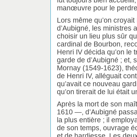
fut toujours bien accueil
manœuvre pour le perdre 
Lors même qu’on croyait He
d’Aubigné, les ministres 
choisir un lieu plus sûr q
cardinal de Bourbon, reco
Henri IV décida qu’on le t
garde de d’Aubigné ; et, 
Mornay (1549-1623), théol
de Henri IV, alléguait cont
qu’avait ce nouveau gardie
qu’on tirerait de lui était
Après la mort de son maît
1610 —, d’Aubigné passa 
la plus entière ; il employ
de son temps, ouvrage éc
et de hardiesse. Les deu