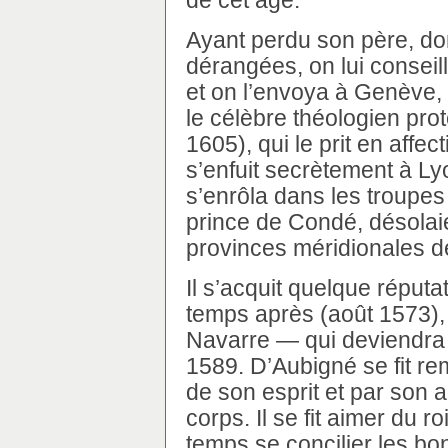
de cet âge.
Ayant perdu son père, dont
dérangées, on lui conseil
et on l’envoya à Genève,
le célèbre théologien pr
1605), qui le prit en affec
s’enfuit secrètement à Ly
s’enrôla dans les troupe
prince de Condé, désolaien
provinces méridionales d
Il s’acquit quelque réputa
temps après (août 1573), i
Navarre — qui deviendra 
1589. D’Aubigné se fit rem
de son esprit et par son 
corps. Il se fit aimer du 
temps se concilier les b