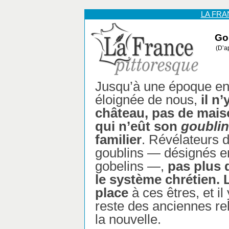
LA FR
Gou
(D’a
Jusqu’à une époque e
éloignée de nous,
il n
château, pas de mais
qui n’eût son
goublin
familier
. Révélateurs d
goublins — désignés e
gobelins —,
pas plus 
le système chrétien. 
place
à ces êtres, et i
reste des anciennes rel
la nouvelle.