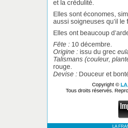
et la crédulité.
Elles sont économes, sim
aussi soigneuses qu’il le 
Elles ont beaucoup d’ard
Fête :
10 décembre.
Origine :
issu du grec
eul
Talismans (couleur, plante
rouge.
Devise :
Douceur et bonté
Copyright ©
LA
Tous droits réservés. Repr
LA FR