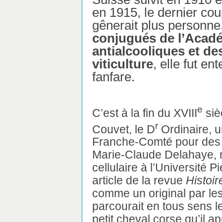
en 1915, le dernier cou
gênerait plus personne
conjugués de l’Acadé
antialcooliques et de
viticulture
, elle fut en
fanfare.
e
C’est à la fin du XVIII
siè
r
Couvet, le D
Ordinaire, u
Franche-Comté pour des r
Marie-Claude Delahaye, m
cellulaire à l’Université 
article de la revue
Histoir
comme un original par les
parcourait en tous sens l
petit cheval corse qu’il a