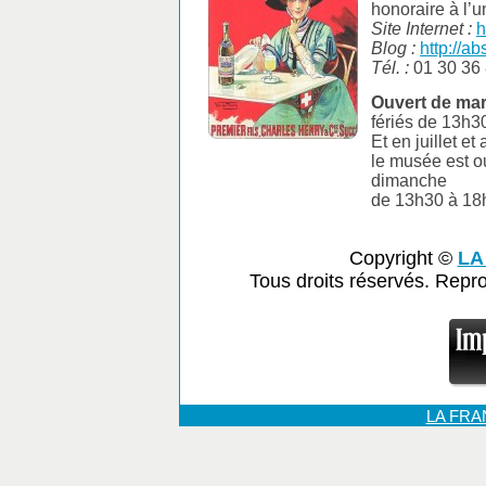
honoraire à l’u
Site Internet :
h
Blog :
http://a
Tél. :
01 30 36 
Ouvert de mar
fériés de 13h3
Et en juillet et
le musée est ou
dimanche
de 13h30 à 18
Copyright ©
LA
Tous droits réservés. Repr
LA FR