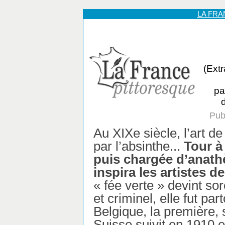
LA FR
(Extr
pa
Pub
Au XIXe siècle, l’art de
par l’absinthe...
Tour à
puis chargée d’anathè
inspira les artistes d
« fée verte » devint so
et criminel, elle fut pa
Belgique, la première, 
Suisse suivit en 1910 e