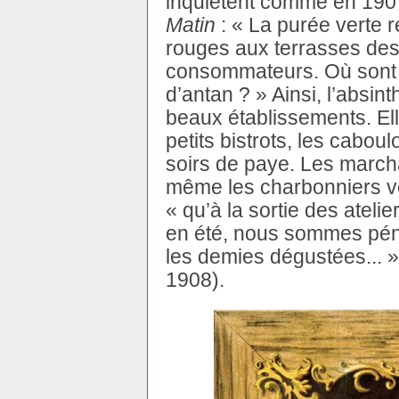
inquiètent comme en 1907
Matin
: « La purée verte r
rouges aux terrasses des 
consommateurs. Où sont 
d’antan ? » Ainsi, l’absint
beaux établissements. Ell
petits bistrots, les cabou
soirs de paye. Les marchan
même les charbonniers ve
« qu’à la sortie des atelie
en été, nous sommes péné
les demies dégustées... »
1908).