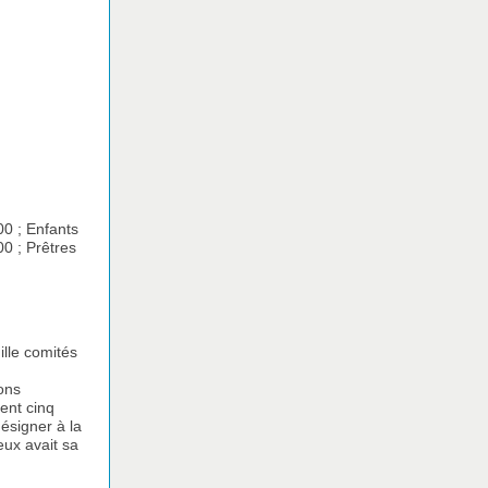
00 ; Enfants
00 ; Prêtres
ille comités
ons
ient cinq
désigner à la
eux avait sa