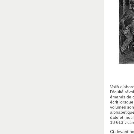
Voilà d’abor
l’équité rév
émanés de ce
écrit lorsque
volumes sont
alphabétique
date et motif
18 613 victim
Ci-devant no