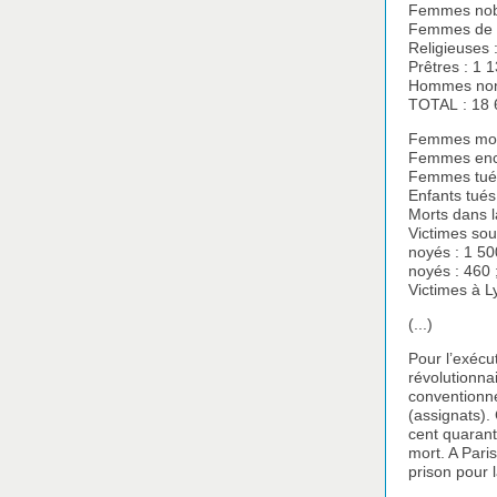
Femmes nobl
Femmes de la
Religieuses 
Prêtres : 1 
Hommes non 
TOTAL : 18 
Femmes mort
Femmes ence
Femmes tuée
Enfants tués
Morts dans 
Victimes sou
noyés : 1 50
noyés : 460 
Victimes à L
(...)
Pour l’exécu
révolutionnai
conventionne
(assignats).
cent quarante
mort. A Pari
prison pour 