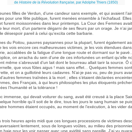
de
Histoire de la Révolution française
, par Adolphe Thiers (1850)
eunes filles de Verdun, d’une candeur sans exemple, et qui avaient l’ai
es pour une fête publique, furent menées ensemble à l’échafaud. Elles
et furent moissonnées dans leur printemps. La Cour des Femmes avait l’
 leur mort, d’un parterre dégarni de ses fleurs par un orage. Je n’ai j
e désespoir pareil à celui qu’excita cette barbarie.
es du Poitou, pauvres paysannes pour la plupart, furent également a
 les vois encore ces malheureuses victimes, je les vois étendues dans
rie, accablées de la fatigue d’une longue route et dormant sur le pavé
pplice, on arracha du sein d’une de ces infortunées un enfant qu’elle nou
 même s’abreuvait d’un lait dont le bourreau allait tarir la source. Ô c
rnelle, que vous fûtes aigus ! mais sans effet... Quelques femmes son
ette, et on a guillotiné leurs cadavres. N’ai-je pas vu, peu de jours avan
 d’autres femmes traînées à la mort ; elles s’étaient déclarées enceintes
mes, des Français, à qui leurs philosophes les plus éloquents prêche
ées l’humanité et la tolérance !
 immense, qui devait voiturer du sang, avait été creusé à la place Sai
elque horrible qu’il soit de le dire, tous les jours le sang humain se puis
atre hommes étaient occupés, au moment de l’exécution, à les vider d
rs trois heures après midi que ces longues processions de victimes des
 traversaient lentement, sous de longues voûtes, au milieu des prisonnie
n haie pour les voir passer avec une avidité sans pareille. J’ai vu quar