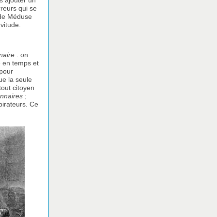
ns ajouter un
rreurs qui se
e de Méduse
vitude.
naire
: on
e en temps et
 pour
ue la seule
tout citoyen
onnaires
;
spirateurs. Ce