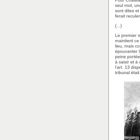
Pour Chateaub
seul mot, un
sont dites e
ferait recul
(...)
Le premier 
maintient ce
lieu, mais c
épouvanter le
peine porté
à saisir et 
l’art. 13 dis
tribunal étai