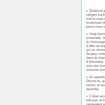
« Quatorze j
vierges paré
tout-à-coup 
lendemain de
parmi nous d
« Vingt femm
ensemble. Je
la Concierge
d’aller au su
qui au moment
douleur mate
dans la charr
9 thermidor,
sont des hom
soixante ann
« Un aqueduc
Disons-le, qu
seaux, et qu
aqueduc.
« C’était ve
tribunal, et
rangeaient e