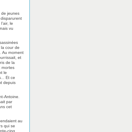
r de jeunes
 disparurent
air, le
amais vu
ssassinées
 la cour de
... Au moment
rrissait, et
ris de la
t mortes
t le
... Et ce
nt depuis
nt-Antoine.
ait par
ans cet
cendaient au
rs qui se
ante-cinq