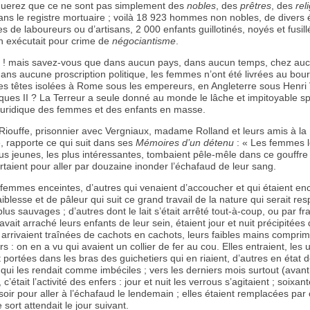
uerez que ce ne sont pas simplement des
nobles
, des
prêtres
, des
rel
 dans le registre mortuaire ; voilà 18 923 hommes non nobles, de divers é
 de laboureurs ou d’artisans, 2 000 enfants guillotinés, noyés et fusill
n exécutait pour crime de
négociantisme
.
! mais savez-vous que dans aucun pays, dans aucun temps, chez auc
 dans aucune proscription politique, les femmes n’ont été livrées au bour
es têtes isolées à Rome sous les empereurs, en Angleterre sous Henri VI
ques II ? La Terreur a seule donné au monde le lâche et impitoyable s
 juridique des femmes et des enfants en masse.
Riouffe, prisonnier avec Vergniaux, madame Rolland et leurs amis à la
, rapporte ce qui suit dans ses
Mémoires d’un détenu
: « Les femmes l
plus jeunes, les plus intéressantes, tombaient pêle-mêle dans ce gouffre
ortaient pour aller par douzaine inonder l’échafaud de leur sang.
femmes enceintes, d’autres qui venaient d’accoucher et qui étaient en
aiblesse et de pâleur qui suit ce grand travail de la nature qui serait res
lus sauvages ; d’autres dont le lait s’était arrêté tout-à-coup, ou par fr
vait arraché leurs enfants de leur sein, étaient jour et nuit précipitées
 arrivaient traînées de cachots en cachots, leurs faibles mains compr
rs : on en a vu qui avaient un collier de fer au cou. Elles entraient, les 
 portées dans les bras des guichetiers qui en riaient, d’autres en état 
 qui les rendait comme imbéciles ; vers les derniers mois surtout (avant
 c’était l’activité des enfers : jour et nuit les verrous s’agitaient ; soix
 soir pour aller à l’échafaud le lendemain ; elles étaient remplacées par
sort attendait le jour suivant.