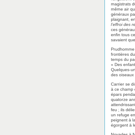
magistrats d
même air qu’
généraux pas
plaignant, en
l’effroi des 
ces généraux
enfin tous ce
savaient que
Prudhomme v
frontières d
temps du pag
« Des enfant
Quelques-uns
des oiseaux 
Carrier se d
à ce champ de
épars pendan
quatorze ans
attendrissant
feu ; ils dél
un refuge en
peignent à la
égorgent à l
Noyades à Na