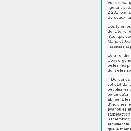
Vous remarq
figurent ici
2 231 femmes
Bordeaux, o
Des femmes 
de la terre,
n’est quelqu
Marie et Jac
l’assassinat
Le Girondin 
Conciergerie
belles, les 
dont elles s
« De jeunes 
cet état de f
peuples les p
parce qu’on a
abîme. Elles
d’indignes fe
évanouies et
stupéfaction
8 thermidor),
arrivaient le
que le même 