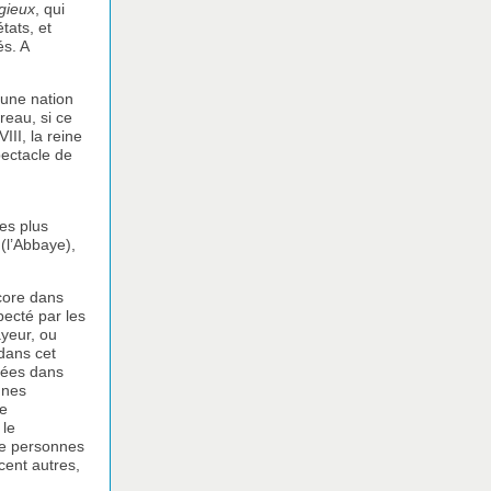
igieux
, qui
tats, et
és. A
une nation
reau, si ce
II, la reine
pectacle de
es plus
 (l’Abbaye),
core dans
pecté par les
ayeur, ou
 dans cet
imées dans
unes
de
 le
ante personnes
 cent autres,