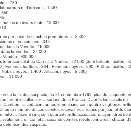
es : 780
boureurs et d’artisans : 1 467
: 350
135
nobles de divers états : 13 633
613
es par suite de couches prématurées : 3 400
intes et en couches : 348
s dans la Vendée : 15 000
 dans la Vendée : 22 000
la Vendée : 900 000
s le proconsulat de Carrier, à Nantes : 32 000 (dont Enfants fusillés : 5
0 ; Femmes fusillées : 264 ; Femmes noyées : 500 ; Prêtres fusillés : 3
; Nobles noyés : 1 400 ; Artisans noyés : 5 300)
yon : 31 000
tion de la loi des suspects, du 21 septembre 1793, plus de cinquante m
res furent installés sur la surface de la France. D’après les calculs du
l Cambon, ils coûtaient annuellement cinq cent quatre-vingt-onze milli
 Chaque membre de ces comités recevait trois francs par jour, et ils éta
 mille ; c’étaient cinq cent quarante mille accusateurs, ayant droit de 
s, seulement, on comptait soixante comités révolutionnaires ; chacun d’
la détention des suspects.