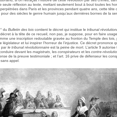
riand, si on retraçait l’histoire de cette révolution par ses crimes, sa
e seule réflexion au texte, mettant seulement bout à bout toutes les ho
t perpétrées dans Paris et les provinces pendant quatre ans, cette têt
er pour des siècles le genre humain jusqu’aux dernières bornes de la ser
n° du
Bulletin des lois
contient le décret qui institue le
tribunal révolution
 décret à la tête de ce recueil, non pas, je suppose, pour en faire usag
omme une inscription redoutable gravée au fronton du Temple des lois,
 législateur et lui inspirer l’horreur de l’injustice. Ce décret prononce q
e par
le tribunal révolutionnaire
est la peine de mort. L’article 9 autorise 
à conduire devant les
magistrats
, les
conspirateurs
et les
contre-révoluti
pense de la preuve testimoniale ; et l’art. 16 prive de défenseur les con
t sans appel.