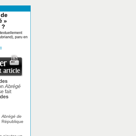
 de
é »
 ?
 textuellement
ubriand), paru en
on
 des
son
Abrégé
se fait
ides
n
Abrégé de
e République