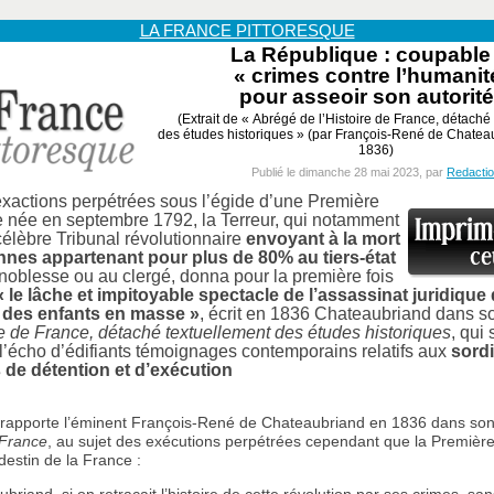
LA FRANCE PITTORESQUE
La République : coupable
« crimes contre l’humanit
pour asseoir son autorité
(Extrait de « Abrégé de l’Histoire de France, détaché
des études historiques » (par François-René de Chatea
1836)
Publié le dimanche 28 mai 2023, par
Redacti
exactions perpétrées sous l’égide d’une Première
 née en septembre 1792, la Terreur, qui notamment
célèbre Tribunal révolutionnaire
envoyant à la mort
nes appartenant pour plus de 80% au tiers-état
 noblesse ou au clergé, donna pour la première fois
« le lâche et impitoyable spectacle de l’assassinat juridique
 des enfants en masse »
, écrit en 1836 Chateaubriand dans 
re de France, détaché textuellement des études historiques
, qui 
l’écho d’édifiants témoignages contemporains relatifs aux
sord
 de détention et d’exécution
e rapporte l’éminent François-René de Chateaubriand en 1836 dans so
 France
, au sujet des exécutions perpétrées cependant que la Premièr
destin de la France :