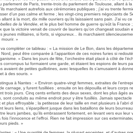
u parlement de Paris, trente-trois du parlement de Toulouse, allant à la
ils marchaient autrefois aux cérémonies publiques ; j’ai vu trente fermi
ser d’un pas calme et ferme ; les vingt-cinq premiers négociants de 
 allant à la mort, dix mille ouvriers qu’ils laissaient sans pain. J’ai vu c
rebelles de la Vendée
, et le plus bel homme de guerre qu’eût la France ; 
 que la victoire venait de couvrir de lauriers qu’on changeait soudain 
s jeunes militaires, si forts, si vigoureux... ils marchaient silencieusemen
 mourir. »
a compléter ce tableau : « La mission de Le Bon, dans les départeme
u Nord, peut être comparée à l’apparition de ces noires furies si redout
anisme. » Dans les jours de fête, l’orchestre était placé à côté de l’éc
s corrompus lui formaient une garde, et étaient les espions de leurs pa
 avaient de petites guillotines, avec lesquelles ils s’amusaient à donne
et à des souris. »
istingua à Nantes : « Environ quatre-vingt femmes, extraites de l’entrepô
 carnage, y furent fusillées ; ensuite on les dépouilla et leurs corps re
t trois jours. Cinq cents enfants des deux sexes, dont les plus âgés a
, sont conduits au même endroit pour y être fusillés. Jamais spectacle 
 et plus effroyable ; la petitesse de leur taille en met plusieurs à l’abri
ient leurs liens, s’éparpillent jusque dans les bataillons de leurs bourrea
tre leurs jambes, qu’ils embrassent fortement, en levant vers eux leur 
 fois l’innocence et l’effroi. Rien ne fait impression sur ces exterminateur
eurs pieds. »
ntes : « Une quantité de femmes, la plupart enceintes, et d’autres pre