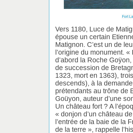
Fort L
Vers 1180, Luce de Matign
épouse un certain Etienn
Matignon. C’est un de le
l’origine du monument. « Le
d’abord la Roche Goÿon, a
de succession de Bretag
1323, mort en 1363), troi
descends), à la demande 
prétendants au trône de B
Goüyon, auteur d’une somm
Un château fort ? A l’époq
« donjon d’un château de m
l’entrée de la baie de la 
de la terre », rappelle l’h