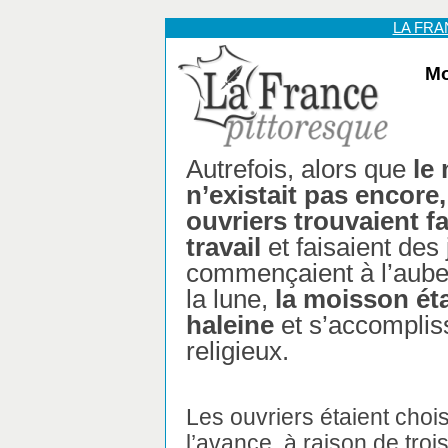
LA FR
Mo
Autrefois, alors que
le
n’existait pas encore,
ouvriers trouvaient f
travail
et faisaient des
commençaient à l’aube 
la lune,
la moisson éta
haleine
et s’accompliss
religieux.
Les ouvriers étaient choi
l’avance, à raison de tro