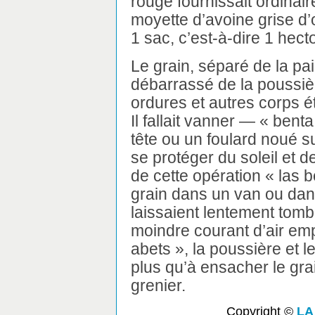
rouge fournissait ordinai
moyette d’avoine grise d’
1 sac, c’est-à-dire 1 hecto
Le grain, séparé de la pai
débarrassé de la poussièr
ordures et autres corps é
Il fallait vanner — « bent
tête ou un foulard noué su
se protéger du soleil et d
de cette opération « las b
grain dans un van ou dans
laissaient lentement tombe
moindre courant d’air emp
abets », la poussière et le
plus qu’à ensacher le gra
grenier.
Copyright ©
LA