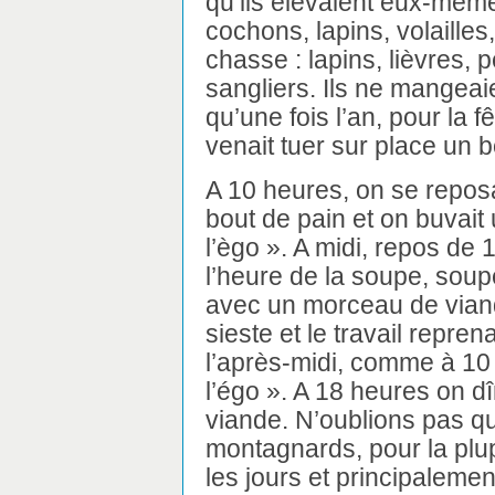
qu’ils élevaient eux-mêm
cochons, lapins, volailles,
chasse : lapins, lièvres, 
sangliers. Ils ne mangeai
qu’une fois l’an, pour la f
venait tuer sur place un
A 10 heures, on se reposa
bout de pain et on buvait 
l’ègo ». A midi, repos de 
l’heure de la soupe, sou
avec un morceau de viand
sieste et le travail repren
l’après-midi, comme à 10
l’égo ». A 18 heures on d
viande. N’oublions pas q
montagnards, pour la plu
les jours et principalemen