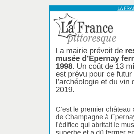
LA FR
La mairie prévoit de
re
musée d’Epernay fer
1998
. Un coût de 13 mi
est prévu pour ce futu
l’archéologie et du vi
2019.
C’est le premier château 
de Champagne à Epernay
l’édifice qui abritait le m
superbe et a dû fermer e