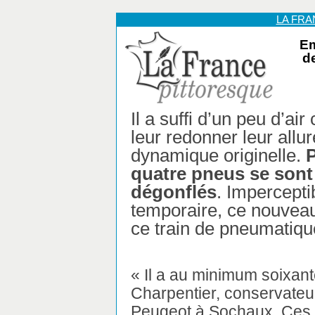
LA FR
Em
d
Il a suffi d’un peu d’a
leur redonner leur allu
dynamique originelle.
P
quatre pneus se sont
dégonflés
. Impercepti
temporaire, ce nouveau
ce train de pneumatique
« Il a au minimum soixan
Charpentier, conservateu
Peugeot à Sochaux. Ces 