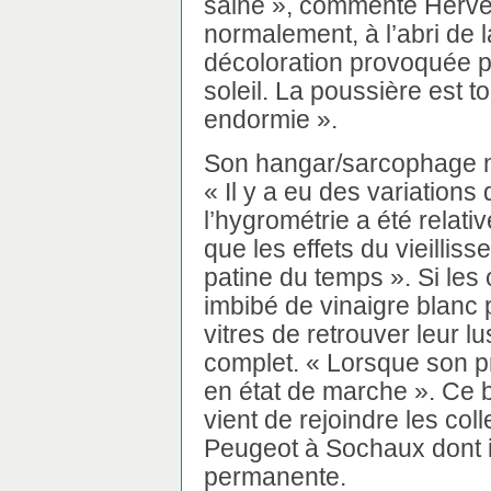
saine », commente Hervé C
normalement, à l’abri de l
décoloration provoquée p
soleil. La poussière est t
endormie ».
Son hangar/sarcophage n’
« Il y a eu des variations
l’hygrométrie a été relati
que les effets du vieilliss
patine du temps ». Si les
imbibé de vinaigre blanc 
vitres de retrouver leur lu
complet. « Lorsque son pro
en état de marche ». Ce b
vient de rejoindre les co
Peugeot à Sochaux dont i
permanente.