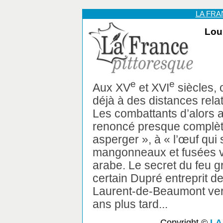
LA FR
Lou
e
e
Aux XV
et XVI
siècles, 
déjà à des distances rel
Les combattants d’alors a
renoncé presque complè
asperger », à « l’œuf qui 
mangonneaux et fusées vo
arabe. Le secret du feu gr
certain Dupré entreprit de
Laurent-de-Beaumont vers
ans plus tard...
Copyright ©
LA