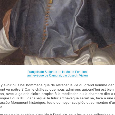
François de Salignac de la Mothe-Fenelon,
archevêque de Cambrai, par Joseph Vivien
l y avoir plus bel hommage que de retracer la vie du grand homme dans
ont vu naître ? Car le château que nous admirons aujourd’hui est bien 
n, avec la galerie cloître propice à la méditation ou la chambre dite «
’époque Louis XIII, dans lequel le futur archevêque serait né, face à une
assée Monument historique, toute de noyer sculptée et surmontée d’un
at.
souvenirs et objets d’art liés à l’écrivain, tous issus des collections d