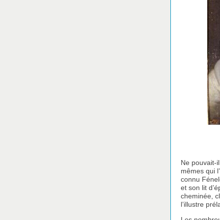
Ne pouvait-i
mêmes qui l’
connu Fénelo
et son lit d
cheminée, cl
l’illustre prél
Les nombreux 