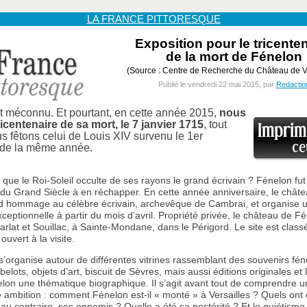
LA FRANCE PITTORESQUE
Exposition pour le tricente
de la mort de Fénelon
(Source : Centre de Recherche du Château de Ve
Publié le vendredi 22 mai 2015, par
Redactio
t méconnu. Et pourtant, en cette année 2015,
nous
ricentenaire de sa mort, le 7 janvier 1715
, tout
 fêtons celui de Louis XIV survenu le 1er
de la même année.
 que le Roi-Soleil occulte de ses rayons le grand écrivain ? Fénelon fut
u Grand Siècle à en réchapper. En cette année anniversaire, le chât
d hommage au célèbre écrivain, archevêque de Cambrai, et organise 
xceptionnelle à partir du mois d’avril. Propriété privée, le château de F
Sarlat et Souillac, à Sainte-Mondane, dans le Périgord. Le site est cla
 ouvert à la visite.
 s’organise autour de différentes vitrines rassemblant des souvenirs fé
belots, objets d’art, biscuit de Sèvres, mais aussi éditions originales et 
elon une thématique biographique. Il s’agit avant tout de comprendre un
e ambition : comment Fénelon est-il « monté » à Versailles ? Quels ont 
 au contraire, ses ennemis ? Quelle a été sa postérité ? Et le quiétisme