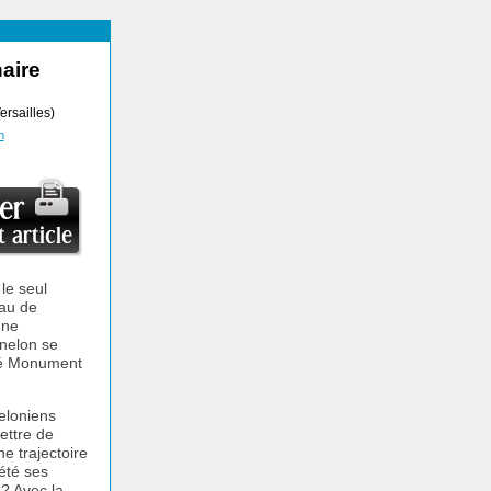
naire
rsailles)
n
 le seul
eau de
une
énelon se
ssé Monument
neloniens
lettre de
e trajectoire
été ses
 ? Avec la