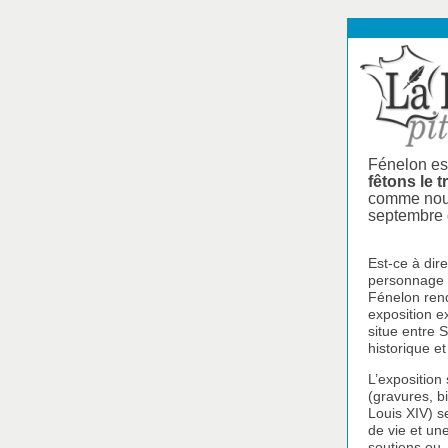
Fénelon es
fêtons le t
comme nous
septembre 
Est-ce à dire
personnage d
Fénelon ren
exposition e
situe entre 
historique et
L’exposition
(gravures, bi
Louis XIV) s
de vie et un
soutiens ou,