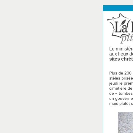
Le ministèr
aux lieux d
sites chré
Plus de 200 
stèles brisé
jeudi le prem
cimetière de
de « tombes 
un gouverne
mais plutôt s