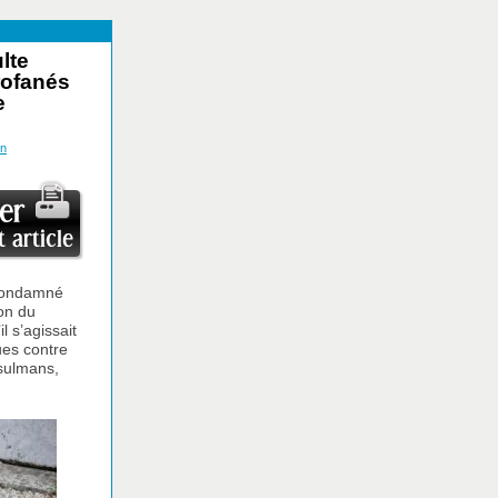
lte
rofanés
e
on
 condamné
ion du
 s’agissait
ues contre
sulmans,