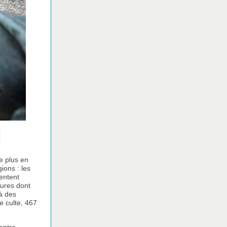
de plus en
ions : les
mentent
tures dont
 à des
e culte, 467