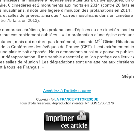
es israélites, le ministère a recensé des atteintes à 61 synagogues, un c
e, 6 cimetières et 2 monuments aux morts en 2014 (contre 26 faits e
es musulmans, il note une légère diminution des profanations en 2014 :
et salles de prières, ainsi que 4 carrés musulmans dans un cimetière 
tre 75 faits en 2013).
 nombreux chrétiens, les profanations d’églises ou de cimetière sont 
n tout cas rapidement oubliées... « La profanation d’une église crée une
gr
ntanée, mais qui ne dure pas forcément, constate M
Olivier Ribadea
 de la Conférence des évêques de France (CEF). Il est extrêmement i
 une plainte soit déposée. Nous demandons aussi aux pouvoirs publics
eur désapprobation. Il me semble essentiel que l’on protège ces lieux :
es salles de réunion ! Les dégradations sont une atteinte aux chrétiens
 à tous les Français. »
Stéph
Accédez à l’article source
Copyright ©
LA FRANCE PITTORESQUE
Tous droits réservés. Reproduction interdite. N° ISSN 1768-3270.