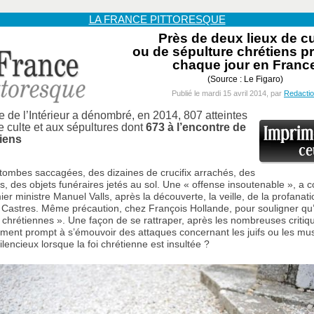
LA FRANCE PITTORESQUE
Près de deux lieux de cu
ou de sépulture chrétiens p
chaque jour en Franc
(Source : Le Figaro)
Publié le mardi 15 avril 2014, par
Redacti
e de l’Intérieur a dénombré, en 2014, 807 atteintes
e culte et aux sépultures dont
673 à l’encontre de
tiens
tombes saccagées, des dizaines de crucifix arrachés, des
es, des objets funéraires jetés au sol. Une « offense insoutenable », a
ier ministre Manuel Valls, après la découverte, la veille, de la profanat
 Castres. Même précaution, chez François Hollande, pour souligner qu’il
chrétiennes ». Une façon de se rattraper, après les nombreuses critiq
ment prompt à s’émouvoir des attaques concernant les juifs ou les mu
ilencieux lorsque la foi chrétienne est insultée ?