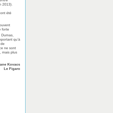
entre
n 2013).
ont été
souvent
 forte
u Dumas,
mportant qu’à
 de
 ce ne sont
, mais plus
ane Kovacs
Le Figaro