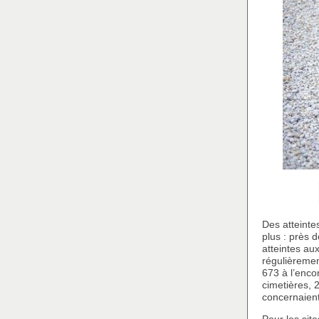
Des atteintes
plus : près 
atteintes aux
régulièremen
673 à l’encon
cimetières, 
concernaient