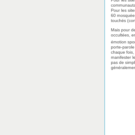
Pour les sit
communautair
Pour les sit
60 mosquées 
touchés (con
Mais pour de
occultées, e
émotion spo
porte-parole
chaque fois,
manifester l
pas de simpl
généralement