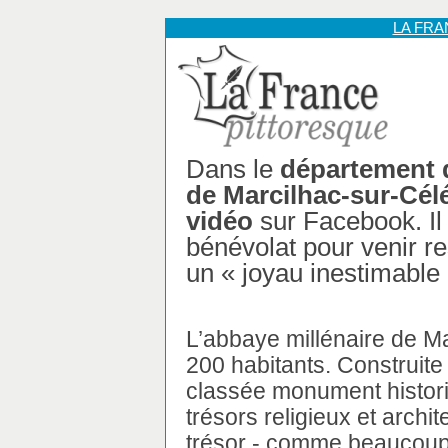
LA FR
Dans le
département d
de Marcilhac-sur-Cél
vidéo
sur Facebook. Il
bénévolat pour venir re
un « joyau inestimable 
L’abbaye millénaire de Ma
200 habitants. Construite
classée monument historiq
trésors religieux et archi
trésor - comme beaucoup