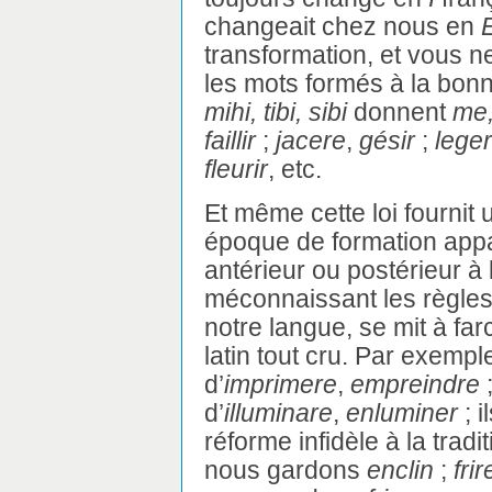
changeait chez nous en
transformation, et vous n
les mots formés à la bo
mihi, tibi, sibi
donnent
me,
faillir
;
jacere
,
gésir
;
lege
fleurir
, etc.
Et même cette loi fournit
époque de formation appar
antérieur ou postérieur à
méconnaissant les règles 
notre langue, se mit à far
latin tout cru. Par exempl
d’
imprimere
,
empreindre
;
d’
illuminare
,
enluminer
; i
réforme infidèle à la tradi
nous gardons
enclin
;
frir