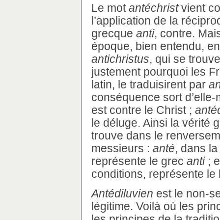
Le mot
antéchrist
vient co
l’application de la réciproq
grecque
anti
, contre. Mai
époque, bien entendu, en 
antichristus
, qui se trouv
justement pourquoi les F
latin, le traduisirent par
an
conséquence sort d’elle
est contre le Christ ;
anté
le déluge. Ainsi la vérité
trouve dans le renversem
messieurs :
anté
, dans la
représente le grec
anti
; 
conditions, représente le 
Antédiluvien
est le non-s
légitime. Voilà où les pr
les principes de la tradit