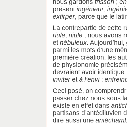
nous gardons
frisson
;
en
présent
ingénieur
,
ingéni
extirper
, parce que le lati
La contrepartie de cette r
riule
,
niule
; nous avons ré
et
nébuleux
. Aujourd’hui,
parmi les mots d’une même
première création, les aut
de physionomie précisémen
devraient avoir identique.
inviter
et
à l’envi
;
enfrein
Ceci posé, on comprendra
passer chez nous sous l
existe en effet dans
anti
partisans d’antédiluvien 
dire aussi une
antécham