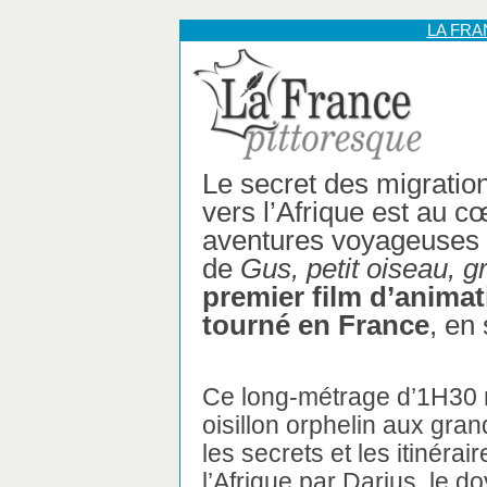
LA FR
Le secret des migratio
vers l’Afrique est au c
aventures voyageuses e
de
Gus, petit oiseau, 
premier film d’anima
tourné en France
, en
Ce long-métrage d’1H30 
oisillon orphelin aux gran
les secrets et les itinéra
l’Afrique par Darius, le d