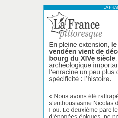
LA FR
En pleine extension,
le
vendéen vient de déc
bourg du XIVe siècle
.
archéologique importan
l’enracine un peu plus d
spécificité : l’histoire.
« Nous avons été rattrapé
s’enthousiasme Nicolas de
Fou. Le deuxième parc le
d’épopées épiques, ne pou