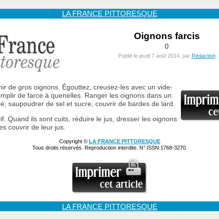
LA FRANCE PITTORESQUE
Oignons farcis
()
Publié le jeudi 7 août 2014, par
Redaction
hir de gros oignons. Égouttez, creusez-les avec un vide-
plir de farce à quenelles. Ranger les oignons dans un
ré, saupoudrer de sel et sucre, couvrir de bardes de lard.
if. Quand ils sont cuits, réduire le jus, dresser les oignons
les couvrir de leur jus.
Copyright ©
LA FRANCE PITTORESQUE
Tous droits réservés. Reproduction interdite. N° ISSN 1768-3270.
LA FRANCE PITTORESQUE